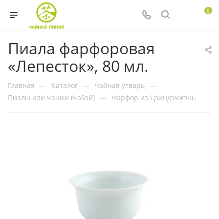
0
Пиала фарфоровая
«Лепесток», 80 мл.
Главная
—
Каталог
—
Чайная утварь
—
Пиалы или чашки (чабэй)
—
Фарфор из Цзиндэчжэнь