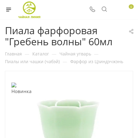
0
Пиала фарфоровая
"Гребень волны" 60мл
Главная
—
Каталог
—
Чайная утварь
—
Пиалы или чашки (чабэй)
—
Фарфор из Цзиндэчжэнь