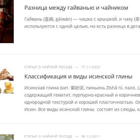
Разница между гайванью и чайником
Гайвань (盖碗, gàiwǎn) — чашка с крышкой, и чаху (
используются с одной целью, но есть разница в дета
СТАТЬИ О ЧАЙНОЙ ПОСУДЕ
—
17.11.2022
Классификация и виды исинской глины
Исинская глина (кит. 紫砂泥, пиньинь Zǐshā ní, палл. 
содержащий гематит, пурпурно-красный и коричнев
однородной текстурой и хорошей пластичностью. Он
Исин. Все виды исинской глины состоят из слюды, к
СТАТЬИ О ЧАЙНОЙ ПОСУДЕ
—
28.12.2011