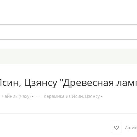
син, Цзянсу "Древесная ламп
 чайник (чаху)
—
Керамика из Исин, Цзянсу
Артик