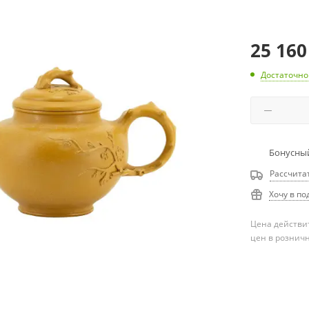
25 160
Достаточно
Бонусный
Рассчита
Хочу в по
Цена действит
цен в рознич