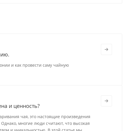
нию.
онии и как провести саму чайную
ена и ценность?
варивания чая, это настоящие произведения
 Однако, многие люди считают, что высокая
твом и уникальностью. В этой статье мы