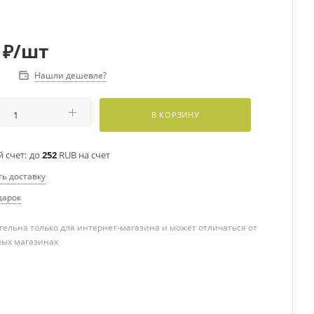
₽
/шт
Нашли дешевле?
В КОРЗИНУ
 счет:
до
252
RUB на счет
ть доставку
дарок
ельна только для интернет-магазина и может отличаться от
ных магазинах