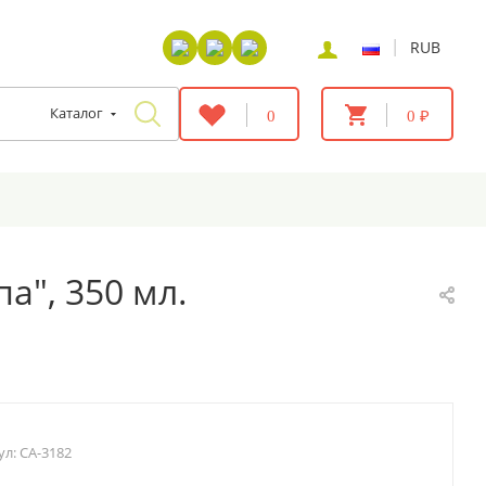
|
RUB
Каталог
0
0 ₽
а", 350 мл.
ул:
CA-3182