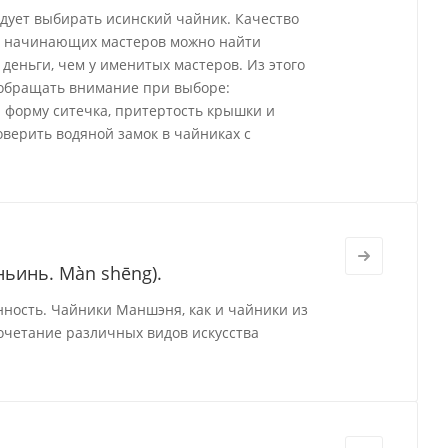
едует выбирать исинский чайник. Качество
 у начинающих мастеров можно найти
деньги, чем у именитых мастеров. Из этого
ь обращать внимание при выборе:
 форму ситечка, притертость крышки и
оверить водяной замок в чайниках с
ьинь. Màn shēng).
нность. Чайники Маншэня, как и чайники из
очетание различных видов искусства