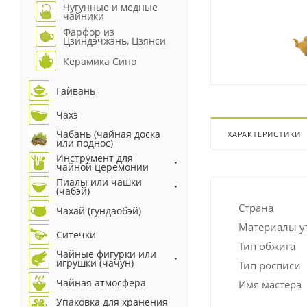
Чугунные и медные
чайники
Фарфор из
Цзиндэчжэнь, Цзянси
Керамика Сино
Гайвань
Чахэ
Чабань (чайная доска
ХАРАКТЕРИСТИКИ
или поднос)
Инструмент для
чайной церемонии
Пиалы или чашки
(чабэй)
Страна
Чахай (гундаобэй)
Материалы у
Ситечки
Тип обжига
Чайные фигурки или
игрушки (чачун)
Тип росписи
Чайная атмосфера
Имя мастера
Упаковка для хранения