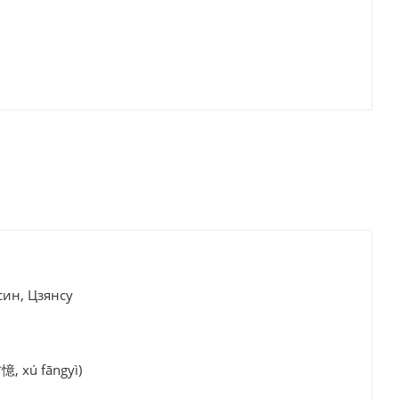
син, Цзянсу
, xú fāngyì)