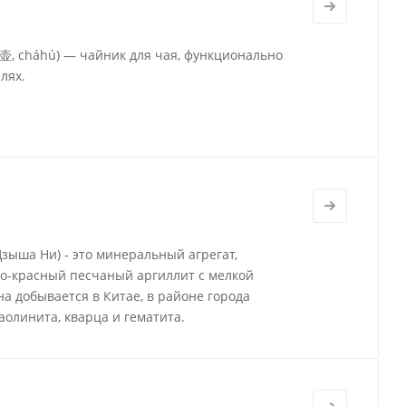
茶壶, cháhú) — чайник для чая, функционально
лях.
Цзыша Ни) - это минеральный агрегат,
о-красный песчаный аргиллит с мелкой
а добывается в Китае, в районе города
аолинита, кварца и гематита.