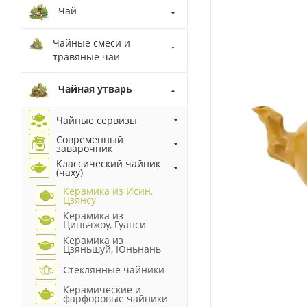
Чай
Чайные смеси и
травяные чаи
Чайная утварь
Чайные сервизы
Современный
заварочник
Классический чайник
(чаху)
Керамика из Исин,
Цзянсу
Керамика из
Циньчжоу, Гуанси
Керамика из
Цзяньшуй, Юньнань
Стеклянные чайники
Керамические и
фарфоровые чайники