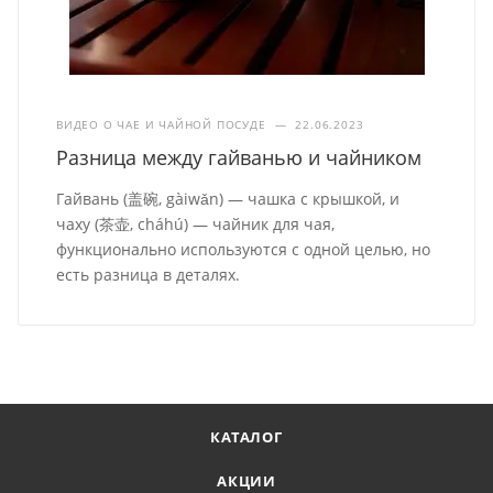
ВИДЕО О ЧАЕ И ЧАЙНОЙ ПОСУДЕ
—
22.06.2023
Разница между гайванью и чайником
Гайвань (盖碗, gàiwǎn) — чашка с крышкой, и
чаху (茶壶, cháhú) — чайник для чая,
функционально используются с одной целью, но
есть разница в деталях.
КАТАЛОГ
АКЦИИ