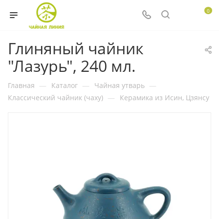
0
Глиняный чайник
"Лазурь", 240 мл.
Главная
—
Каталог
—
Чайная утварь
—
Классический чайник (чаху)
—
Керамика из Исин, Цзянсу