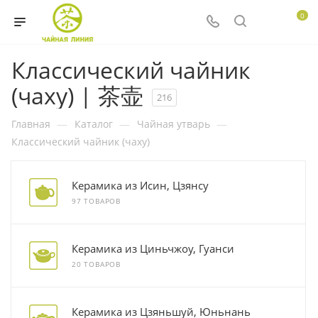
0
Классический чайник
(чаху) | 茶壶
216
Главная
—
Каталог
—
Чайная утварь
—
Классический чайник (чаху)
Керамика из Исин, Цзянсу
97 ТОВАРОВ
Керамика из Циньчжоу, Гуанси
20 ТОВАРОВ
Керамика из Цзяньшуй, Юньнань