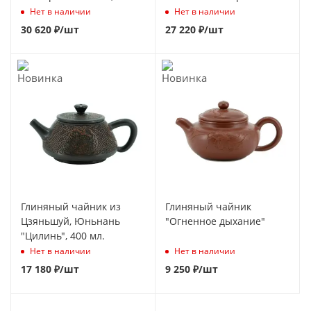
мл.
Вэньи 140мл
Нет в наличии
Нет в наличии
30 620
₽
/шт
27 220
₽
/шт
Глиняный чайник из
Глиняный чайник
Цзяньшуй, Юньнань
"Огненное дыхание"
"Цилинь", 400 мл.
Нет в наличии
Нет в наличии
17 180
₽
/шт
9 250
₽
/шт