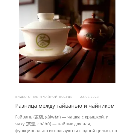
ВИДЕО О ЧАЕ И ЧАЙНОЙ ПОСУДЕ
—
22.06.2023
Разница между гайванью и чайником
Гайвань (盖碗, gàiwǎn) — чашка с крышкой, и
чаху (茶壶, cháhú) — чайник для чая,
функционально используются с одной целью, но