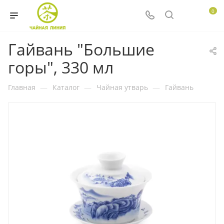
0
Гайвань "Большие
горы", 330 мл
Главная
—
Каталог
—
Чайная утварь
—
Гайвань