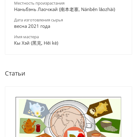
Местность произрастания
Наньбэнь Лаочжай (南本老寨, Nánběn lǎozhài)
Дата изготовления сырья
весна 2021 года
Имя мастера
Кы Хэй (黑克, Hēi kè)
Статьи