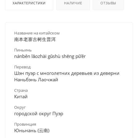
ХАРАКТЕРИСТИКИ
НАЛИЧИЕ
ОТЗЫВЫ
Название на китайском
南本老寨古树生普洱
Пиньинь
nánběn lǎozhài gǔshù shēng pǔ’ěr
Перевод
Шэн пуэр с многолетних деревьев из деверни
Наньбэнь Лаочжай
Страна
Китай
Округ
городской округ Пуэр
Провинция
Юньнань (云南)