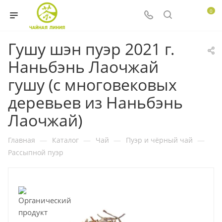
0
Гушу шэн пуэр 2021 г.
Наньбэнь Лаочжай
гушу (с многовековых
деревьев из Наньбэнь
Лаочжай)
Главная
—
Каталог
—
Чай
—
Пуэр и чёрный чай
—
Рассыпной пуэр