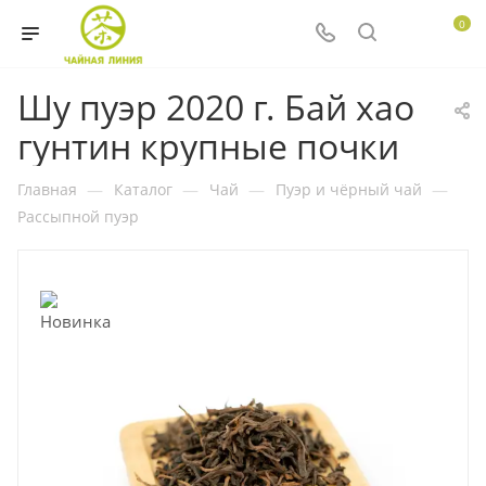
0
Шу пуэр 2020 г. Бай хао
гунтин крупные почки
Главная
—
Каталог
—
Чай
—
Пуэр и чёрный чай
—
Рассыпной пуэр