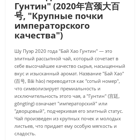
Гунтин" (2020
年
宫颈大百
号
, "Крупные почки
императорского
качества")
Шу Пуэр 2020 года "Бай Хао Гунтин" — это
элитный рассыпной чай, который сочетает в
себе высочайшее качество сырья, насыщенный
вкус и изысканный аромат. Название "Бай Хао"
(百号, Bǎi hào) переводится как "сотый номер",
что символизирует премиальность и
исключительность этого чая, а "Гунтин" (宫廷,
gōngtíng) означает "императорский" или
"дворцовый", подчеркивая его элитный статус.
Чай произведен из крупных почек и молодых
листьев, что придает ему особую мягкость и
сладость.