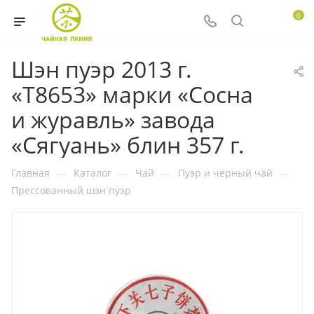
0
Шэн пуэр 2013 г.
«T8653» марки «Сосна
и журавль» завода
«Сягуань» блин 357 г.
Главная
—
Каталог
—
Чай
—
Пуэр и чёрный чай
—
Прессованный шэн пуэр