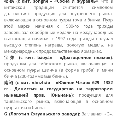
松鹤 (с кит. sōnghè – «Сосна и журавль»
, что в
китайской традиции считается символом
долголетия): продукция для внутреннего рынка,
включающая в основном пуэры точа и бинча. Пуэр
этой марки начиная с 1980-го года трижды
завоевывал серебряные медали на международных
выставках, а начиная с 1997 года трижды получал
высшую степень награды, золотую медаль, на
международных продовольственных ярмарках.
宝焰 (с кит. bǎoуǎn - «Драгоценное пламя»)
:
продукция для тибетского рынка, включающая в
основном пуэры цзинча (в форме гриба) и мини
бинча (200-граммовые блины).
南诏 (с кит. nánzhào – «Южное Чжао» 629—13S2
гг.. Динистия и государство на территории
нынешней пров. Юньнань):
продукция для
тайваньского рынка, включающая в основном
пуэры точа и бинча.
G (Логотип Сягуаньского завода):
Заглавная «G»,