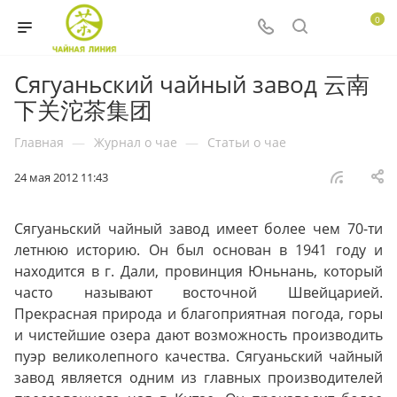
0
Сягуаньский чайный завод 云南
下关沱茶集团
Главная
—
Журнал о чае
—
Статьи о чае
24 мая 2012 11:43
Сягуаньский чайный завод имеет более чем 70-ти
летнюю историю. Он был основан в 1941 году и
находится в г. Дали, провинция Юньнань, который
часто называют восточной Швейцарией.
Прекрасная природа и благоприятная погода, горы
и чистейшие озера дают возможность производить
пуэр великолепного качества. Сягуаньский чайный
завод является одним из главных производителей