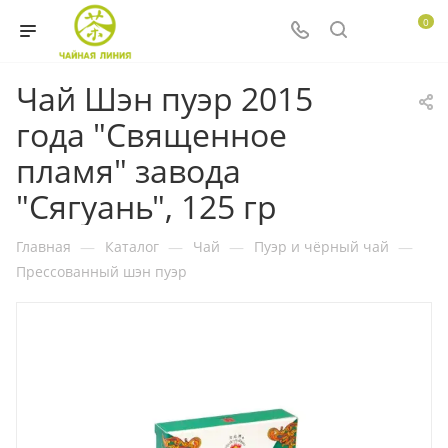
0
Чай Шэн пуэр 2015
года "Священное
пламя" завода
"Сягуань", 125 гр
Главная
—
Каталог
—
Чай
—
Пуэр и чёрный чай
—
Прессованный шэн пуэр