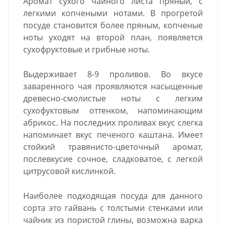
Аромат сухого чайного листа пряный, с
легкими копчеными нотами. В
прогретой
посуде становится более пряным, копченые
ноты уходят на второй план, появляется
сухофруктовые и грибные ноты.
Выдерживает 8-9 проливов. Во вкусе
заваренного чая проявляются насыщенные
древесно-смолистые ноты с легким
сухофуктовым оттенком,
напоминающим
абрикос. На последних проливах вкус слегка
напоминает вкус печеного каштана. Имеет
стойкий травянисто-цветочный аромат,
послевкусие сочное,
сладковатое, с легкой
цитрусовой кислинкой.
Наиболее подходящая посуда для данного
сорта это гайвань с толстыми стенками или
чайник из пористой глины, возможна варка