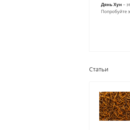
Дянь Хун
– э
Попробуйте э
Статьи