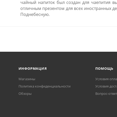
чайный напиток был создан для чаепития вы
отличным презентом для всех иностранных де
Поднебесную.
ИНФОРМАЦИЯ
ПОМОЩЬ
Магазины
Условия опл
Политика конфиденциальности
Условия дост
Обзоры
Вопрос-отве