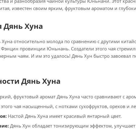
ства и разнообразия чайной культуры Юньнани. Этот крас
тая, известен своим ярким, фруктовым ароматом и глубок
 Дянь Хуна
 Хуна относительно молода по сравнению с другими китайс
е Фэнцин провинции Юньнань. Создатели этого чая стремил
ерным чаям. И им это удалось! Дянь Хун быстро завоевал поп
ости Дянь Хуна
ркий, фруктовый аромат Дянь Хуна часто сравнивают с аром
 этого чая насыщенный, с нотками сухофруктов, орехов и ле
оя:
Настой Дянь Хуна имеет красивый янтарный цвет.
вие:
Дянь Хун обладает тонизирующим эффектом, улучшает