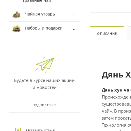
травяные чаи
Чайная утварь
Наборы и подарки
ОПИСАНИЕ
Дянь Х
Будьте в курсе наших акций
и новостей
Д
янь хун ча
Происхождени
существовавш
ПОДПИСАТЬСЯ
чай». В прои
затем прокат
Технология о
Оставить отзыв