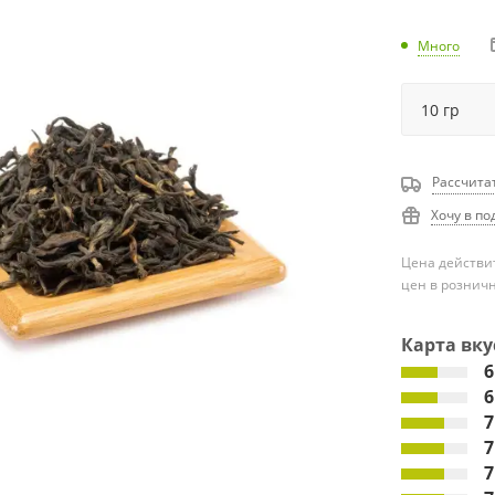
Много
Рассчита
Хочу в по
Цена действит
цен в рознич
Карта вку
6
6
7
7
7