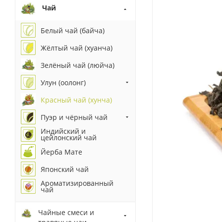
Чай
Белый чай (байча)
Жёлтый чай (хуанча)
Зелёный чай (люйча)
Улун (оолонг)
Красный чай (хунча)
Пуэр и чёрный чай
Индийский и
цейлонский чай
Йерба Мате
Японский чай
Ароматизированный
чай
Чайные смеси и