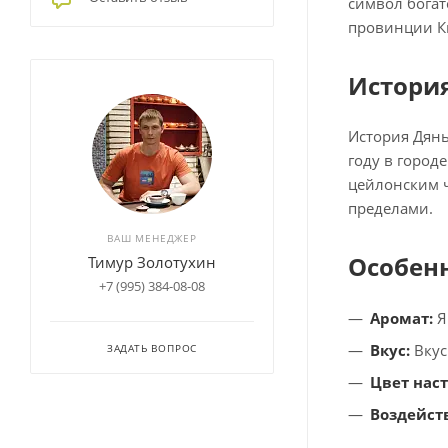
символ богат
провинции Ки
История
История Дянь
году в город
цейлонским ч
пределами.
ВАШ МЕНЕДЖЕР
Особенн
Тимур Золотухин
+7 (995) 384-08-08
Аромат:
Я
Вкус:
Вкус
ЗАДАТЬ ВОПРОС
Цвет наст
Воздейст