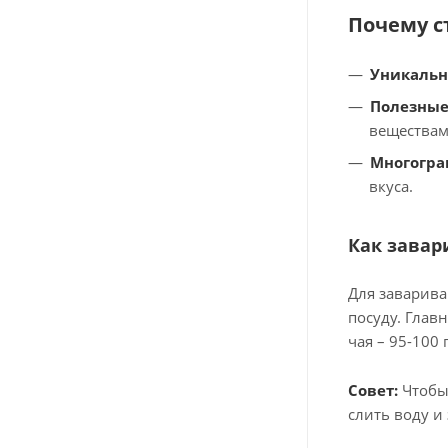
Почему с
Уникальн
Полезные
веществам
Многогра
вкуса.
Как завар
Для заварива
посуду. Глав
чая – 95-100 
Совет:
Чтобы 
слить воду и