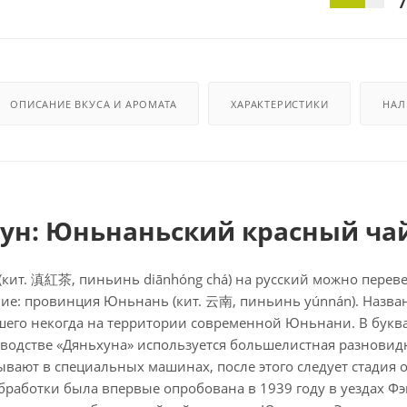
7
ОПИСАНИЕ ВКУСА И АРОМАТА
ХАРАКТЕРИСТИКИ
НАЛ
ун: Юньнаньский красный чай
(кит. 滇紅茶, пиньинь diānhóng chá) на русский можно перев
е: провинция Юньнань (кит. 云南, пиньинь yúnnán). Названи
его некогда на территории современной Юньнани. В букв
зводстве «Дяньхуна» используется большелистная разновидн
ывают в специальных машинах, после этого следует стадия
бработки была впервые опробована в 1939 году в уездах Фэн