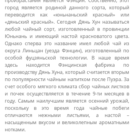
произрастания является Фэнцин. Собственно, этот
город является родиной данного сорта, который
переводится как «юньнаньский красный» или
«дяньский красный». Сегодня Дянь Хун называться
любой чайный сорт, изготовленный в провинции
Юньнань и имеющий настой красноватого цвета.
Однако сперва это название имел любой чай из
округа Линьцан (уезда Фэнцин), изготовленный по
особой фуцзяньской технологии. В наше время
здесь находится Фэнцинская фабрика по
производству Дянь Хуна, который считается вторым
по популярности чайным напитком после Пуэра. За
счет особого мягкого климата сбор чайных листков
и почек осуществляется в течение 9-ти месяцев в
году. Самым наилучшим является осенний урожай,
поскольку в это время года чайные побеги
отличаются нежными листьями, а настой –
насыщенным вкусом и великолепным ароматными
нотками.