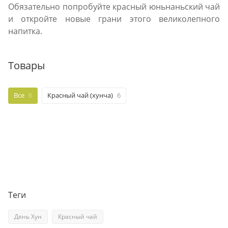
Обязательно попробуйте красный юньнаньский чай
и откройте новые грани этого великолепного
напитка.
Товары
Все
6
Красный чай (хунча)
6
Теги
Дянь Хун
Красный чай