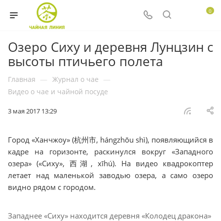
0
Озеро Сиху и деревня Лунцзин с
высоты птичьего полета
Главная
—
Журнал о чае
—
Видео о чае и чайной посуде
3 мая 2017 13:29
Город «Ханчжоу» (杭州市, hángzhōu shì), появляющийся в
кадре на горизонте, раскинулся вокруг «Западного
озера» («Сиху», 西湖, xīhú). На видео квадрокоптер
летает над маленькой заводью озера, а само озеро
видно рядом с городом.
Западнее «Сиху» находится деревня «Колодец дракона»