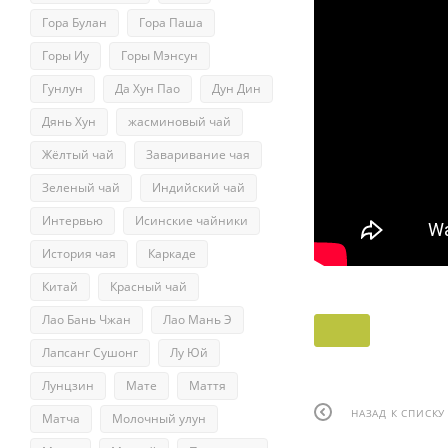
Гора Булан
Гора Паша
Горы Иу
Горы Мэнсун
Гунлун
Да Хун Пао
Дун Дин
Дянь Хун
жасминовый чай
Жёлтый чай
Заваривание чая
Зеленый чай
Индийский чай
Интервью
Исинские чайники
История чая
Каркаде
Китай
Красный чай
Лао Бань Чжан
Лао Мань Э
Лапсанг Сушонг
Лу Юй
Лунцзин
Мате
Маття
НАЗАД К СПИСКУ
Матча
Молочный улун