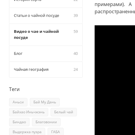
примерами). А 
распространенны
Статьи о чайной посуде
39
Видео о чае и чайной
59
посуде
Блог
40
Чайная география
24
Теги
Аньси
Бай Му Дань
Байхао Иньчжэнь
Белый чай
Биндао
Благовонии
Выдержка пуэра
ГАБА