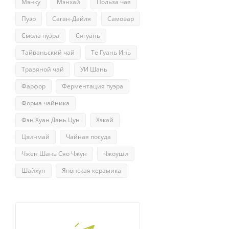
Мэнку
Мэнхай
Польза чая
Пуэр
Саган-Дайля
Самовар
Смола пуэра
Сягуань
Тайваньский чай
Те Гуань Инь
Травяной чай
УИ Шань
Фарфор
Ферментация пуэра
Форма чайника
Фэн Хуан Дань Цун
Хэкай
Цзинмай
Чайная посуда
Чжен Шань Сяо Чжун
Чжоуши
Шайхун
Японская керамика