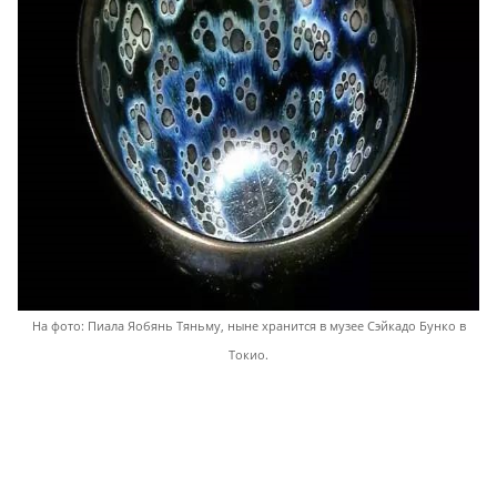
На фото: Пиала Яобянь Тяньму, ныне хранится в музее Сэйкадо Бунко в
Токио.