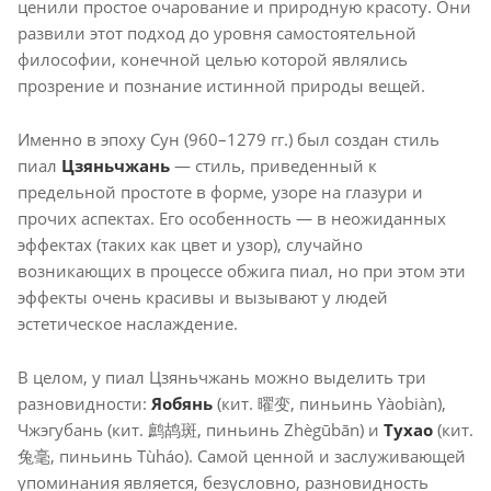
ценили простое очарование и природную красоту. Они
развили этот подход до уровня самостоятельной
философии, конечной целью которой являлись
прозрение и познание истинной природы вещей.
Именно в эпоху Сун (960–1279 гг.) был создан стиль
пиал
Цзяньчжань
— стиль, приведенный к
предельной простоте в форме, узоре на глазури и
прочих аспектах. Его особенность — в неожиданных
эффектах (таких как цвет и узор), случайно
возникающих в процессе обжига пиал, но при этом эти
эффекты очень красивы и вызывают у людей
эстетическое наслаждение.
В целом, у пиал Цзяньчжань можно выделить три
разновидности:
Яобянь
(кит. 曜变, пиньинь Yàobiàn),
Чжэгубань (кит. 鹧鸪斑, пиньинь Zhègūbān) и
Тухао
(кит.
兔毫, пиньинь Tùháo). Самой ценной и заслуживающей
упоминания является, безусловно, разновидность