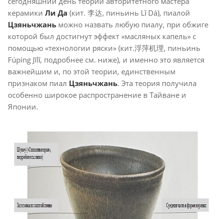
сегодняшний день теории авторитетного мастера
керамики
Ли Да
(кит. 李达, пиньинь Lǐ Dá), пиалой
Цзяньчжань
можно назвать любую пиалу, при обжиге
которой был достигнут эффект «масляных капель» с
помощью «технологии ряски» (кит.浮萍机理, пиньинь
Fúpíng Jīlǐ, подробнее см. ниже), и именно это является
важнейшим и, по этой теории, единственным
признаком пиал
Цзяньчжань
. Эта теория получила
особенно широкое распространение в Тайване и
Японии.