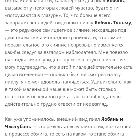
Пятна или крапинки, характерные для пиал
Яобянь
,
вызывают у некоторых людей чувство, будто они
«погружаются в глазурь». То, что больше всего
завораживает людей, видевших пиалу
Яобянь Тяньму
,
— это радужное семицветное сияние, исходящее под
действием света из каждой крапинки, и, что самое
поразительное, это сияние непрерывно изменяется,
как-бы следуя за взглядом наблюдателя. Мне повезло
однажды лично увидеть эту «вселенную в пиале» и я
могу подтвердить, что в этой пиале действительно есть
целая вселенная — сколько бы я не смотрел на эту
пиалу, я не мог вдоволь наглядеться. Удивительно, как
в такой маленькой чашечке может быть столько
оттенков и переливов цвета, так что наблюдателю
действительно трудно отвести от нее взгляд.
Как уже упоминалось, внешний вид пиал
Яобянь и
Чжэгубань
— это результат «случайности», возникшей
в процессе обжига, то есть на каком-то этапе обжига