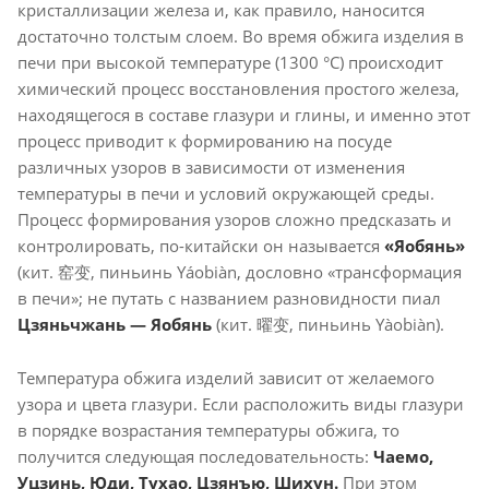
кристаллизации железа и, как правило, наносится
достаточно толстым слоем. Во время обжига изделия в
печи при высокой температуре (1300 °C) происходит
химический процесс восстановления простого железа,
находящегося в составе глазури и глины, и именно этот
процесс приводит к формированию на посуде
различных узоров в зависимости от изменения
температуры в печи и условий окружающей среды.
Процесс формирования узоров сложно предсказать и
контролировать, по-китайски он называется
«Яобянь»
(кит. 窑变, пиньинь Yáobiàn, дословно «трансформация
в печи»; не путать с названием разновидности пиал
Цзяньчжань — Яобянь
(кит. 曜变, пиньинь Yàobiàn).
Температура обжига изделий зависит от желаемого
узора и цвета глазури. Если расположить виды глазури
в порядке возрастания температуры обжига, то
получится следующая последовательность:
Чаемо,
Уцзинь, Юди, Тухао, Цзянъю, Шихун.
При этом