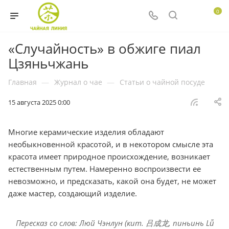
0
«Случайность» в обжиге пиал
Цзяньчжань
Главная
—
Журнал о чае
—
Статьи о чайной посуде
15 августа 2025 0:00
Многие керамические изделия обладают
необыкновенной красотой, и в некотором смысле эта
красота имеет природное происхождение, возникает
естественным путем. Намеренно воспроизвести ее
невозможно, и предсказать, какой она будет, не может
даже мастер, создающий изделие.
Пересказ со слов: Люй Чэнлун (кит. 吕成龙, пиньинь Lǚ