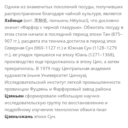
Одним из знаменитых поколений посуды, получивших
распространение благодаря чайной культуре, является
Хэйюци
(кит. 黑釉瓷, пиньинь Hēiyòucí), что дословно
значит «Фарфор с черной глазурью». Обжигать посуду в
этом стиле начали в последний период эпохи Тан (875–
907 гг.), расцвета эта техника достигла в период эпох
Северная Сун (960–1127 гг.) и Южная Сун (1128–1279
гг.), ее упадок пришелся на эпоху Юань (1271–1368),
производство еще продолжалось в эпоху Цин, а затем
прекратилось. В 1979 году Центральная академия
художеств (ныне Университет Цинхуа),
Исследовательский институт легкой промышленности
провинции Фуцзянь и Фарфоровый завод района
Цзяньян
сформировали небольшую научно-
исследовательскую группу по восстановлению и
подробному изучению технологии обжига пиал
Цзяньчжань
эпохи Сун.