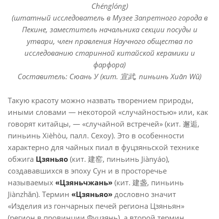
Chénglóng)
(штатный исследователь в Музее Запретного города в
Пекине, заместитель начальника секции посуды и
утвари, член правления Научного общества по
исследованию старинной китайской керамики и
фарфора)
Cоставитель: Сюань У (кит. 宣武, пиньинь Xuān Wǔ)
Такую красоту можно назвать творением природы,
иными словами — некоторой «случайностью» или, как
говорят китайцы, — «случайной встречей» (кит. 邂逅,
пиньинь Xièhòu, палл. Сехоу). Это в особенности
характерно для чайных пиал в фуцзяньской технике
обжига
Цзяньяо
(кит. 建窑, пиньинь Jiànyáo),
создававшихся в эпоху Сун и в просторечье
называемых
«Цзяньчжань»
(кит. 建盏, пиньинь
Jiànzhǎn). Термин
«Цзяньяо»
дословно значит
«Изделия из гончарных печей региона Цзяньян»
(регион в провинции Фуцзянь), а второй термин