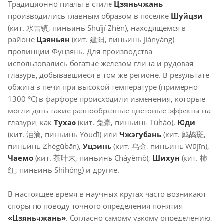
Традиционно пиалы в стиле
Цзяньчжань
производились главным образом в поселке
Шуйцзи
(кит. 水吉镇, пиньинь Shuǐjí Zhèn), находящемся в
районе
Цзяньян
(кит. 建阳, пиньинь Jiànyáng)
провинции Фуцзянь. Для производства
использовались богатые железом глина и рудовая
глазурь, добывавшиеся в том же регионе. В результате
обжига в печи при высокой температуре (примерно
1300 °C) в фарфоре происходили изменения, которые
могли дать такие разнообразные цветовые эффекты на
глазури, как
Тухао
(кит. 兔毫, пиньинь Tùháo),
Юди
(кит. 油滴, пиньинь Yóudī) или
Чжэгубань
(кит. 鹧鸪斑,
пиньинь Zhègūbān),
Уцзинь
(кит. 乌金, пиньинь Wūjīn),
Чаемо
(кит. 茶叶末, пиньинь Cháyèmò),
Шихун
(кит. 柿
红, пиньинь Shìhóng) и другие.
В настоящее время в научных кругах часто возникают
споры по поводу точного определения понятия
«Цзяньчжань»
. Согласно самому узкому определению,