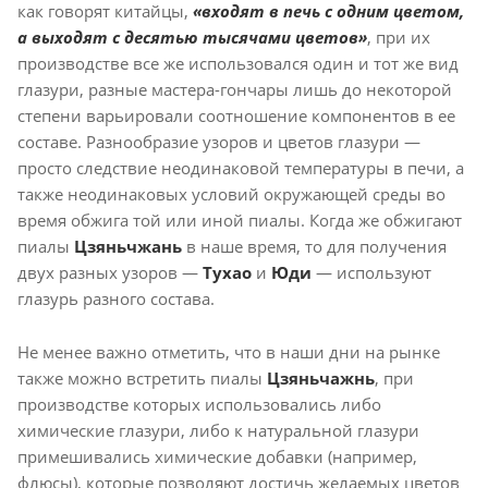
как говорят китайцы,
«входят в печь с одним цветом,
а выходят с десятью тысячами цветов»
, при их
производстве все же использовался один и тот же вид
глазури, разные мастера-гончары лишь до некоторой
степени варьировали соотношение компонентов в ее
составе. Разнообразие узоров и цветов глазури —
просто следствие неодинаковой температуры в печи, а
также неодинаковых условий окружающей среды во
время обжига той или иной пиалы. Когда же обжигают
пиалы
Цзяньчжань
в наше время, то для получения
двух разных узоров —
Тухао
и
Юди
— используют
глазурь разного состава.
Не менее важно отметить, что в наши дни на рынке
также можно встретить пиалы
Цзяньчажнь
, при
производстве которых использовались либо
химические глазури, либо к натуральной глазури
примешивались химические добавки (например,
флюсы), которые позволяют достичь желаемых цветов