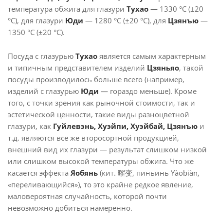
температура обжига для глазури
Тухао
— 1330 °C (±20
°C), для глазури
Юди
— 1280 °C (±20 °C), для
Цзянъю
—
1350 °C (±20 °C).
Посуда с глазурью
Тухао
является самым характерным
и типичным представителем изделий
Цзяньяо
, такой
посуды производилось больше всего (например,
изделий с глазурью
Юди
— гораздо меньше). Кроме
того, с точки зрения как рыночной стоимости, так и
эстетической ценности, такие виды разноцветной
глазури, как
Гуйлевэнь, Хуэйпи, Хуэйбай, Цзянъю
и
т.д. являются все же второсортной продукцией,
внешний вид их глазури — результат слишком низкой
или слишком высокой температуры обжига. Что же
касается эффекта
Яобянь
(кит. 曜变, пиньинь Yàobiàn,
«переливающийся»), то это крайне редкое явление,
маловероятная случайность, которой почти
невозможно добиться намеренно.