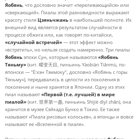
Яобянь
, что дословно значит «переливающийся» или
«сверкающий». Пиалы этой разновидности выражают
красоту стиля
Цзяньчжань
в наибольшей полноте. Их
внешний вид является результатом случайности в
процессе обжига или, как говорят по-китайски,
«случайной встречей»
— этот эффект можно
«встретить», но нельзя создать намеренно. Три пиалы
Яобянь
эпохи Сун, которые называются
«Яобянь
Тяньму»
(кит. 曜变天目, пиньинь Yàobiàn Tiānmù, по-
японски — "Ё:хэн Тэммоку", дословно «Яобянь с горы
Тяньму»), передавались в целости из поколения в
поколение и ныне хранятся в Японии. Одну из этих
пиал называют
«Первой (т.е. лучшей) в мире
пиалой»
(кит. 世界第一盏, пиньинь Shìjiè dìyī zhǎn), она
хранится в музее Сэйкадо Бунко в Токио. Ее также
называют «Пиала рисовых колосьев», а японцы и вовсе
называют ее «Вселенной в пиале».