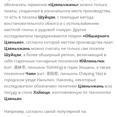
обозначать
термином
«Цзяньчжань»
можно только
пиалы, созданные в изначальном месте производства,
то есть в поселке
Шуйцзи
, с помощью метода
восстановительного обжига и с использованием
местной глины и рудовой глазури. Другие
исследователи придерживаются теории
«Обширного
Цзяньяо»
, согласно которой местом производства пиал
Цзяньчжань
можно считать не только сам поселок
Шуйцзи
, а более обширный регион, включающий в
себя старинные гончарные поселения
Юйлиньтин
(кит. 遇林亭, пиньинь Yùlíntíng) в горах Уишань, а также
поселение
Чаян
(кит. 茶阳窑, пиньинь Cháyáng Yáo) в
городском уезде Наньпин. Наконец, некоторые
исследователи обозначают понятием
Цзяньчжань
всю
посуду в стиле
Хэйюци
, изготовленную по технологии
Цзяньяо
.
Например, согласно самой популярной на