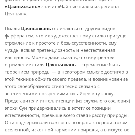
«Цзяньчжань»
значит «Чайные пиалы из региона
Цзяньян».
Пиалы
Цзяньчжань
отличаются от других видов
фарфора тем, что их художественному стилю присуще
стремление к простоте и безыскусственности, ему
чужды всякая претенциозность и неестественная
изящность. Можно даже сказать, что внутреннее
стремление стиля
Цзяньчжань
— стремление быть
творением природы — в некотором смысле достигло в
этой технике обжига своего предела, и возникновение
этого своеобразного стиля тесно связано с
эстетическими воззрениями китайцев в ту эпоху.
Представители интеллигенции (из служилого сословия)
эпохи Сун придерживались в эстетике позиции
естественности, превыше всего ставя красоту природы.
Они подчеркивали важность возврата к первоистокам
вселенной, исконной гармонии природы, а в искусстве