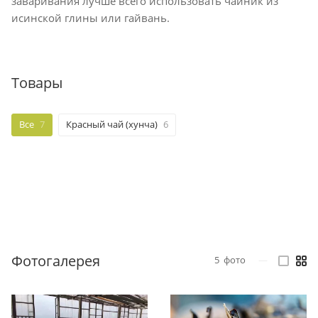
заваривания лучше всего использовать чайник из
исинской глины или гайвань.
Товары
Все
7
Красный чай (хунча)
6
Фотогалерея
5
фото
—