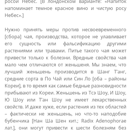
росой Небес. [В лондонском варианте: «Напиток
напоминает темное красное вино и чистую росу
Небес».]
Нужно принять меры против несвоевременного
[сбора] чая, производства, которое не улавливает
его сущность или фальсификацию другими
растениями или травами. Питье такого чая может
привести только к болезни. Вредные свойства чая
мало чем отличаются от женьшеня. Мы знаем, что
лучший женьшень производится в Шанг Т’анг,
средние сорта в По Чай или Син Ло [оба – районы
Кореи], в то время как самые бедные разновидности
прибывают из Кореи. Женьшень из Тсэ Шоу, И Шоу,
Ю Шоу или Т’ан Шоу не имеет лекарственных
свойств. И даже хуже, если растения из тех областей
– фактически не женьшень, но что-то наподобие
бубенчика [Нан Ша Шен кит.; Radix Adenophorae
лат.], они могут привести к шести болезням без