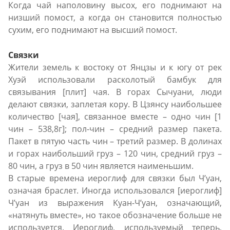
Когда чай наполовину высох, его поднимают на
низший помост, а когда он становится полностью
сухим, его поднимают на высший помост.
Связки
Жители земель к востоку от Янцзы и к югу от рек
Хуэй использовали расколотый бамбук для
связывания [плит] чая. В горах Сычуани, люди
делают связки, заплетая кору. В Цзянсу наибольшее
количество [чая], связанное вместе – одно чин [1
чин – 538,8г]; пол-чин – средний размер пакета.
Пакет в пятую часть чин – третий размер. В долинах
и горах наибольший груз – 120 чин, средний груз –
80 чин, а груз в 50 чин является наименьшим.
В старые времена иероглиф для связки был Ч’уан,
означая браслет. Иногда использовался [иероглиф]
Ч’уан из выражения Kуан-Ч’уан, означающий,
«натянуть вместе», но такое обозначение больше не
используется. Иероглиф, используемый теперь,