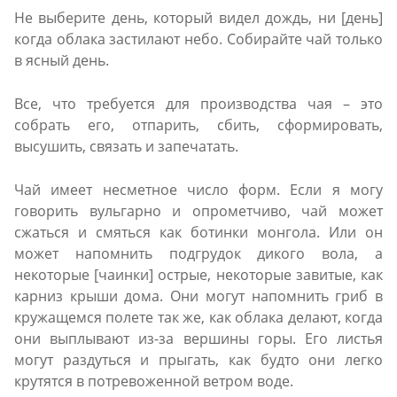
Не выберите день, который видел дождь, ни [день]
когда облака застилают небо. Собирайте чай только
в ясный день.
Все, что требуется для производства чая – это
собрать его, отпарить, сбить, сформировать,
высушить, связать и запечатать.
Чай имеет несметное число форм. Если я могу
говорить вульгарно и опрометчиво, чай может
сжаться и смяться как ботинки монгола. Или он
может напомнить подгрудок дикого вола, a
некоторые [чаинки] острыe, некоторые завитые, как
карниз крыши дома. Oни могут напомнить гриб в
кружащемся полете так же, как облака делают, когда
они выплывают из-за вершины горы. Его листья
могут раздуться и прыгать, как будто они легко
крутятся в потревоженной ветром воде.