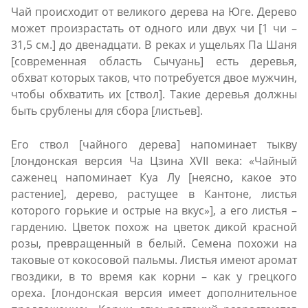
Чай происходит от великого дерева на Юге. Дерево
может произрастать от одного или двух чи [1 чи –
31,5 см.] до двенадцати. В реках и ущельях Па Шаня
[современная область Сычуань] есть деревья,
обхват которых таков, что потребуется двое мужчин,
чтобы обхватить их [ствол]. Такие деревья должны
быть срублены для сбора [листьев].
Его ствол [чайного дерева] напоминает тыкву
[лондонская версия Ча Цзина ХVII века: «Чайный
саженец напоминает Куа Лу [неясно, какое это
растение], дерево, растущее в Кантоне, листья
которого горькие и острые на вкус»], a его листья –
гардению. Цветок похож на цветок дикой красной
розы, превращенный в белый. Семена похожи на
таковые от кокосовой пальмы. Листья имеют аромат
гвоздики, в то время как корни – как у грецкого
ореха. [лондонская версия имеет дополнительное