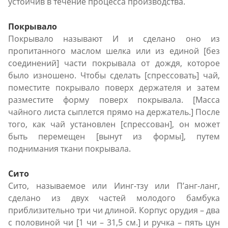
устойчив в течение процесса производства.
Покрывало
Покрывало называют И и сделано оно из
пропитанного маслом шелка или из единой [без
соединений] части покрывала от дождя, которое
было изношено. Чтобы сделать [спрессовать] чай,
поместите покрывало поверх держателя и затем
разместите форму поверх покрывала. [Масса
чайного листа сыплется прямо на держатель.] После
того, как чай установлен [спрессован], он может
быть перемещен [вынут из формы], путем
поднимания ткани покрывала.
Сито
Сито, называемое или Иинг-тзу или П’анг-ланг,
сделано из двух частей молодого бамбука
приблизительно три чи длиной. Корпус орудия – два
с половиной чи [1 чи – 31,5 см.] и ручка – пять цун