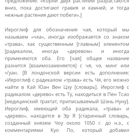
предложение: «Корни двух растений разрастаются
вниз, пока достигают гравия и камней, и тогда
нежные растения дают побеги».]
Иероглиф для обозначения чая, который мы
называем «чха», иногда изображается со знаком
«трава», как существенным [главным] элементом
[радикалом, иногда «деревом» и иногда
применяются оба. Его [чая] общее название
разнится [взаимозаменяется] с чя, чэ, минг или
ч’уан. [В лондонской версии есть дополнение:
«Иероглиф с радикалом «трава» есть Чя, его можно
найти в Кай Юан Вен Цзу [словарь]. Иероглиф с
радикалом «дерево» есть Ту, находиться в Пен Тсао
[медицинский трактат, приписываемый Шэнь Нуну].
Иероглиф, имеющий оба радикала, «трава» и
«дерево», находится в Эр Я [старинный словарь,
созданный князем Чоу около 1050 г. до н.э., с
комментариями Куо По, который добавил