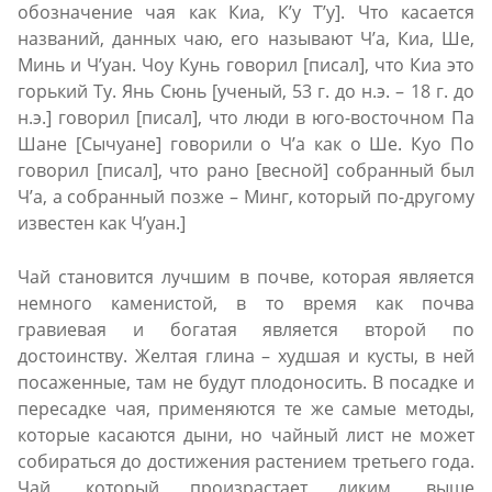
обозначение чая как Киа, К’у Т’у]. Что касается
названий, данных чаю, его называют Ч’а, Киа, Ше,
Минь и Ч’уан. Чоу Кунь говорил [писал], что Киа это
горький Ту. Янь Сюнь [ученый, 53 г. до н.э. – 18 г. до
н.э.] говорил [писал], что люди в юго-восточном Па
Шане [Сычуане] говорили о Ч’а как о Ше. Куо По
говорил [писал], что рано [весной] собранный был
Ч’а, а собранный позже – Минг, который по-другому
известен как Ч’уан.]
Чай становится лучшим в почве, которая является
немного каменистой, в то время как почва
гравиевая и богатая является второй по
достоинству. Желтая глина – худшая и кусты, в ней
посаженные, там не будут плодоносить. В посадке и
пересадке чая, применяются те же самые методы,
которые касаются дыни, но чайный лист не может
собираться до достижения растением третьего года.
Чай, который произрастает диким, выше