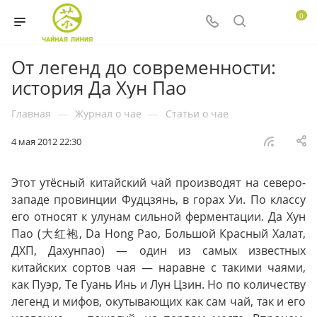
0
От легенд до современности:
история Да Хун Пао
Главная
—
Журнал о чае
—
Статьи о чае
4 мая 2012 22:30
Этот утёсный китайский чай производят на северо-
западе провинции Фудцзянь, в горах Уи. По классу
его относят к улунам сильной ферментации. Да Хун
Пао (大红袍, Da Hong Pao, Большой Красный Халат,
ДХП, Дахунпао) — один из самых известных
китайских сортов чая — наравне с такими чаями,
как Пуэр, Те Гуань Инь и Лун Цзин. Но по количеству
легенд и мифов, окутывающих как сам чай, так и его