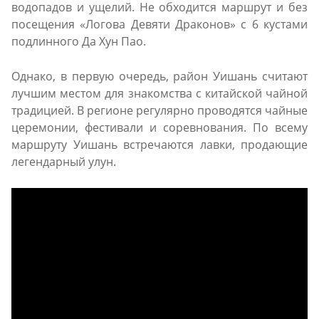
водопадов и ущелий. Не обходится маршрут и без
посещения «Логова Девяти Драконов» с 6 кустами
подлинного Да Хун Пао.
Однако, в первую очередь, район Уишань считают
лучшим местом для знакомства с китайской чайной
традицией. В регионе регулярно проводятся чайные
церемонии, фестивали и соревнования. По всему
маршруту Уишань встречаются лавки, продающие
легендарный улун.