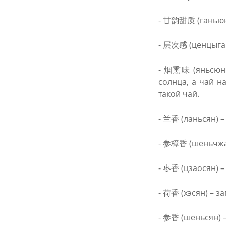
- 甘韵甜质 (ганьюнь
- 层次感 (ценцыган
- 烟熏味 (яньсюньв
солнца, а чай н
такой чай.
- 兰香 (ланьсян) –
- 参樟香 (шеньчжа
- 枣香 (цзаосян) –
- 荷香 (хэсян) – з
- 参香 (шеньсян) 