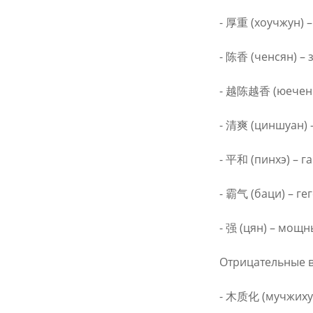
- 厚重 (хоучжун) –
- 陈香 (ченсян) – 
- 越陈越香 (юечен ю
- 清爽 (циншуан) 
- 平和 (пинхэ) – 
- 霸气 (баци) – г
- 强 (цян) – мощн
Отрицательные в
- 木质化 (мучжихуа