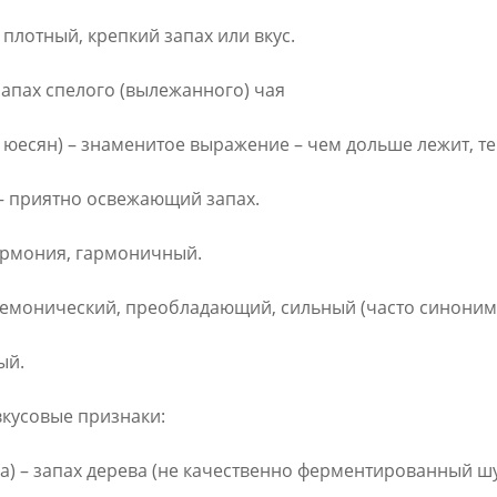
 плотный, крепкий запах или вкус.
запах спелого (вылежанного) чая
есян) – знаменитое выражение – чем дольше лежит, те
– приятно освежающий запах.
гармония, гармоничный.
егемонический, преобладающий, сильный (часто синоним 
ый.
кусовые признаки:
) – запах дерева (не качественно ферментированный шу