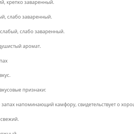
кий, крепко заваренный.
бый, слабо заваренный.
 слабый, слабо заваренный.
 душистый аромат.
апах
вкус.
вкусовые признаки:
– запах напоминающий камфору, свидетельствует о хор
 свежий.
 нежный.