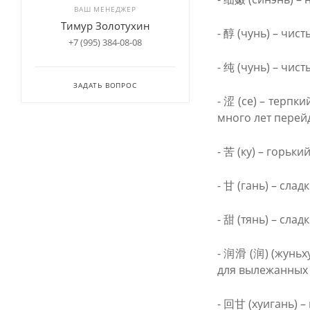
ВАШ МЕНЕДЖЕР
Тимур Золотухин
- 醇 (чунь) – чис
+7 (995) 384-08-08
- 纯 (чунь) – чист
ЗАДАТЬ ВОПРОС
- 涩 (се) – терп
много лет перейд
- 苦 (ку) – горький
- 甘 (гань) – слад
- 甜 (тянь) – слад
- 润滑 (润) (жуньх
для вылежанных 
- 回甘 (хуигань) –