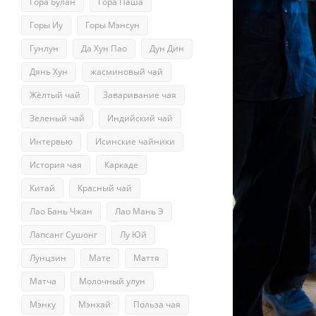
Гора Булан
Гора Паша
Горы Иу
Горы Мэнсун
Гунлун
Да Хун Пао
Дун Дин
Дянь Хун
жасминовый чай
Жёлтый чай
Заваривание чая
Зеленый чай
Индийский чай
Интервью
Исинские чайники
История чая
Каркаде
Китай
Красный чай
Лао Бань Чжан
Лао Мань Э
Лапсанг Сушонг
Лу Юй
Лунцзин
Мате
Маття
Матча
Молочный улун
Мэнку
Мэнхай
Польза чая