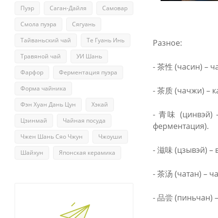
Пуэр
Саган-Дайля
Самовар
Смола пуэра
Сягуань
Тайваньский чай
Те Гуань Инь
Разное:
Травяной чай
УИ Шань
- 茶性 (часин) – ч
Фарфор
Ферментация пуэра
Форма чайника
- 茶质 (чачжи) – к
Фэн Хуан Дань Цун
Хэкай
- 青味 (цинвэй) –
Цзинмай
Чайная посуда
ферментация).
Чжен Шань Сяо Чжун
Чжоуши
- 滋味 (цзывэй) – в
Шайхун
Японская керамика
- 茶汤 (чатан) – ч
- 品尝 (пиньчан) –