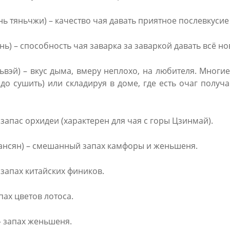
 тяньчжи) – качество чая давать приятное послевкусие
ь) – способность чая заварка за заваркой давать всё но
эй) – вкус дыма, вмеру неплохо, на любителя. Многие
адо сушить) или складируя в доме, где есть очаг полу
 запас орхидеи (характерен для чая с горы Цзинмай).
нсян) – смешанный запах камфоры и женьшеня.
 запах китайских фиников.
апах цветов лотоса.
– запах женьшеня.