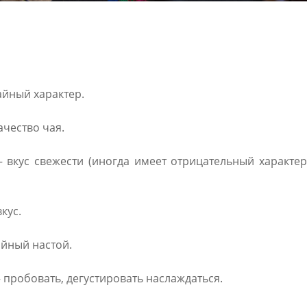
айный характер.
ачество чая.
 вкус свежести (иногда имеет отрицательный характе
кус.
айный настой.
 пробовать, дегустировать наслаждаться.