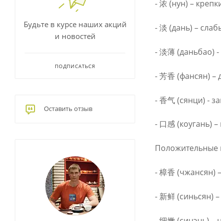
- 浓 (нун) – креп
Будьте в курсе наших акций
- 淡 (дань) – сла
и новостей
- 淡薄 (даньбао) -
ПОДПИСАТЬСЯ
- 芳香 (фансян) –
- 香气 (сянци) - з
Оставить отзыв
- 口感 (коугань) – 
Положительные 
- 樟香 (чжансян) 
- 新鲜 (синьсян) –
- 细嫩 (синэнь) –