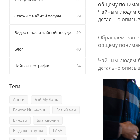
общему понимани
Чайным людям бу
Статьи о чайной посуде
39
детально описы
Видео о чае и чайной посуде
59
Обращаем ваше 
общему понимани
Блог
40
Чайным людям бу
Чайная география
24
детально описы
Теги
Аньси
Бай Му Дань
Байхао Иньчжэнь
Белый чай
Биндао
Благовонии
Выдержка пуэра
ГАБА