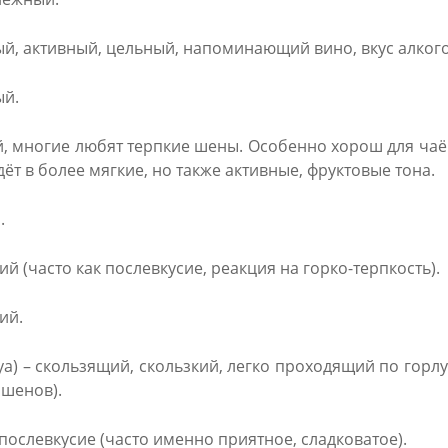
тый, активный, цельный, напоминающий вино, вкус алког
ый.
кий, многие любят терпкие шены. Особенно хорош для чаё
ёт в более мягкие, но также активные, фруктовые тона.
.
кий (часто как послевкусие, реакция на горко-терпкость).
кий.
уа) – скользящий, скользкий, легко проходящий по горл
шенов).
 послевкусие (часто именно приятное, сладковатое).