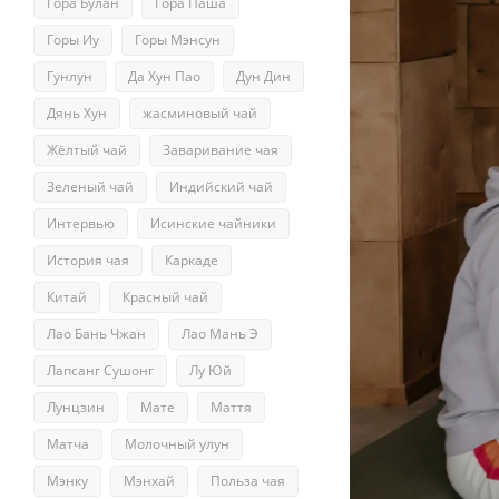
Гора Булан
Гора Паша
Горы Иу
Горы Мэнсун
Гунлун
Да Хун Пао
Дун Дин
Дянь Хун
жасминовый чай
Жёлтый чай
Заваривание чая
Зеленый чай
Индийский чай
Интервью
Исинские чайники
История чая
Каркаде
Китай
Красный чай
Лао Бань Чжан
Лао Мань Э
Лапсанг Сушонг
Лу Юй
Лунцзин
Мате
Маття
Матча
Молочный улун
Мэнку
Мэнхай
Польза чая