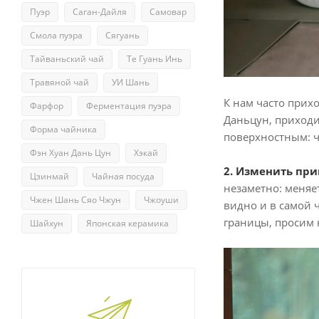
Пуэр
Саган-Дайля
Самовар
Смола пуэра
Сягуань
Тайваньский чай
Те Гуань Инь
Травяной чай
УИ Шань
К нам часто прих
Фарфор
Ферментация пуэра
Даньцун, приходит
Форма чайника
поверхностным: ч
Фэн Хуан Дань Цун
Хэкай
2. Изменить пр
Цзинмай
Чайная посуда
незаметно: меняе
Чжен Шань Сяо Чжун
Чжоуши
видно и в самой 
границы, просим 
Шайхун
Японская керамика