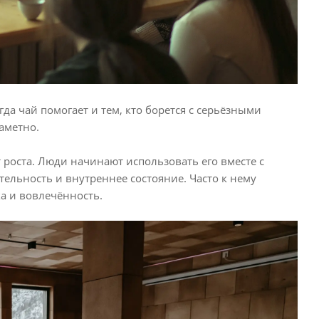
да чай помогает и тем, кто борется с серьёзными
аметно.
 роста. Люди начинают использовать его вместе с
тельность и внутреннее состояние. Часто к нему
ка и вовлечённость.