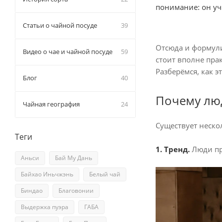
понимание: он учи
Статьи о чайной посуде
39
Отсюда и формулир
Видео о чае и чайной посуде
59
стоит вполне пра
Разберёмся, как э
Блог
40
Почему лю
Чайная география
24
Существует неско
Теги
1. Тренд.
Люди пр
Аньси
Бай Му Дань
Байхао Иньчжэнь
Белый чай
Биндао
Благовонии
Выдержка пуэра
ГАБА