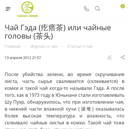
0
Чай Гэда (疙瘩茶) или чайные
головы (茶头)
Главная
—
Журнал о чае
—
Статьи о чае
13 апреля 2012 21:57
После убийства зелени, во время скручивания
листа, часть сырья сваливается (склеивается) в
комки и такой чай когда-то называли Гэда. А после
того, как в 1973 году в Юньнани стали изготавливать
Шу Пуэр, обнаружилось, что при изготовлении чая,
в нижней части влажной кучи (渥堆) оказывалась
более высокая температура и влажность, что
склеивало чайные листья в комки. Такой чай тоже