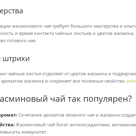
ерства
ации жасминового чая требует большого мастерства и опы
жность и время контакта чайных листьев и цветов жасмина
во готового чая.
 штрихи
ии чайные листья отделяют от цветов жасмина и подверга
ароматом жасмина и сохраняет все полезные свойства
зеле
асминовый чай так популярен?
ромат:
Сочетание ароматов зеленого чая и жасмина созда
йства:
Жасминовый чай богат антиоксидантами, витаминам
 повысить иммунитет.