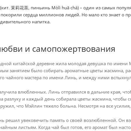
кит. 茉莉花茶, пиньинь Mòlì huā chá) – один из самых популя
 покорили сердца миллионов людей. Но мало кто знает о п
удивительного напитка.
любви и самопожертвования
дной китайской деревне жила молодая девушка по имени М
имым занятием было собирать ароматные цветы жасмина, р
го чайного мастера по имени Линь, и между ними вспыхнул
злучила влюбленных. Линь отправился в дальние края, что
а разлуку и каждый день собирала цветы жасмина, чтобы 
ружил, что Мэйлин тяжело больна. Несмотря на все усилия, 
ь решил увековечить память о своей возлюбленной. Он вз
айным листьям. Когда чай был готов, его аромат был насто