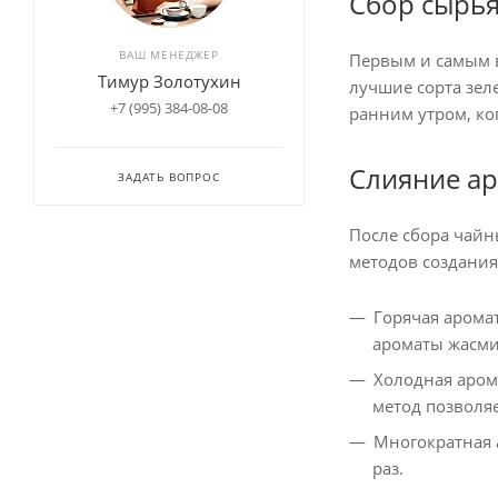
Сбор сырья
ВАШ МЕНЕДЖЕР
Первым и самым в
Тимур Золотухин
лучшие сорта зел
+7 (995) 384-08-08
ранним утром, ко
Слияние а
ЗАДАТЬ ВОПРОС
После сбора чайн
методов создания
Горячая арома
ароматы жасми
Холодная аром
метод позволя
Многократная 
раз.