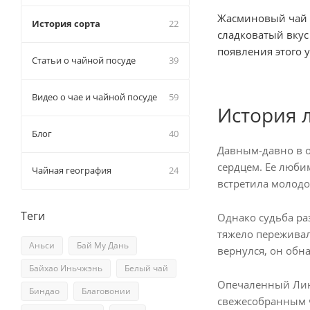
Жасминовый чай (
История сорта
22
сладковатый вкус
появления этого 
Статьи о чайной посуде
39
Видео о чае и чайной посуде
59
История 
Блог
40
Давным-давно в о
сердцем. Ее люб
Чайная география
24
встретила молодо
Теги
Однако судьба ра
тяжело переживал
Аньси
Бай Му Дань
вернулся, он обна
Байхао Иньчжэнь
Белый чай
Опечаленный Лин
Биндао
Благовонии
свежесобранным ч