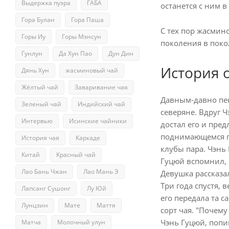
Выдержка пуэра
ГАБА
останется с ним в 
Гора Булан
Гора Паша
С тех пор жасмин
Горы Иу
Горы Мэнсун
поколения в поко
Гунлун
Да Хун Пао
Дун Дин
История 
Дянь Хун
жасминовый чай
Жёлтый чай
Заваривание чая
Давным-давно пек
Зеленый чай
Индийский чай
северяне. Вдруг 
Интервью
Исинские чайники
достал его и пре
поднимающемся па
История чая
Каркаде
клубы пара. Чэнь 
Китай
Красный чай
Гуцюй вспомнил, к
Лао Бань Чжан
Лао Мань Э
Девушка рассказал
Три года спустя, 
Лапсанг Сушонг
Лу Юй
его передала та с
Лунцзин
Мате
Маття
сорт чая. "Почем
Чэнь Гуцюй, попив
Матча
Молочный улун