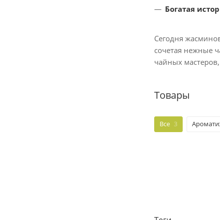
Богатая истор
Сегодня жасминов
сочетая нежные ч
чайных мастеров,
Товары
Все
3
Аромати
Теги