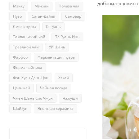
добавил жасмин в
Мэнку
Мэнхай
Польза чая
Пуэр
Саган-Дайля
Самовар
Смола пуэра
Сягуань
Тайваньский чай
Те Гуань Инь
Травяной чай
УИ Шань
Фарфор
Ферментация пуэра
Форма чайника
Фэн Хуан Дань Цун
Хэкай
Цзинмай
Чайная посуда
Чжен Шань Сяо Чжун
Чжоуши
Шайхун
Японская керамика