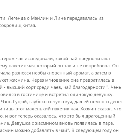
ти. Легенда о Мэйлин и Лине передавалась из
сокровищ Китая.
тером чая исследовали, какой чай предпочитают
му пакетик чая, который он так и не попробовал. Он
ачала разнесся необыкновенный аромат, а затем в
кет жасмина. Через мгновение она превратилась в
й - высший сорт среди чаев, чай благодарности'". Чэнь
ановился в гостинице и встретил одинокую девушку.
 Чэнь Гуцюй, глубоко сочувствуя, дал ей немного денег.
тиницы этот маленький пакетик чая. Хозяин сказал, что
го, и вот теперь оказалось, что это был драгоценный
ание. Девушка с жасмином вновь появилась в паре.
 жасмин можно добавлять в чай". В следующем году он