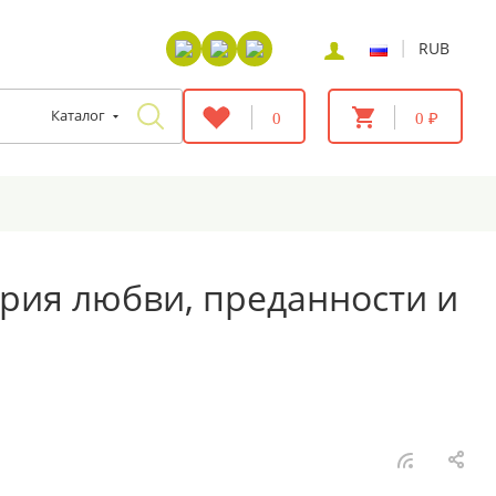
|
RUB
Каталог
0
0 ₽
рия любви, преданности и