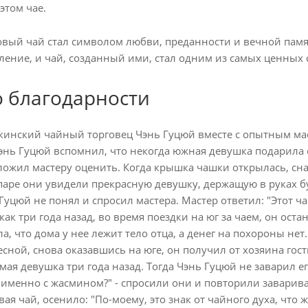
этом чае.
овый чай стал символом любви, преданности и вечной памя
ление, и чай, созданный ими, стал одним из самых ценных 
о благодарности
инский чайный торговец Чэнь Гуцюй вместе с опытным мас
Чэнь Гуцюй вспомнил, что некогда южная девушка подарила е
дложил мастеру оценить. Когда крышка чашки открылась, сн
ре они увидели прекрасную девушку, держащую в руках бу
Гуцюй не понял и спросил мастера. Мастер ответил: "Этот ча
ак три года назад, во время поездки на юг за чаем, он ост
а, что дома у нее лежит тело отца, а денег на похороны нет.
весной, снова оказавшись на юге, он получил от хозяина гос
амая девушка три года назад. Тогда Чэнь Гуцюй не заварил е
у именно с жасмином?" - спросили они и повторили заварив
ая чай, осенило: "По-моему, это знак от чайного духа, что