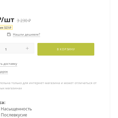
₽
/шт
3 230
₽
ия
323
₽
Нашли дешевле?
В КОРЗИНУ
ть доставку
дарок
ельна только для интернет-магазина и может отличаться от
ных магазинах
са:
Насыщенность
Послевкусие