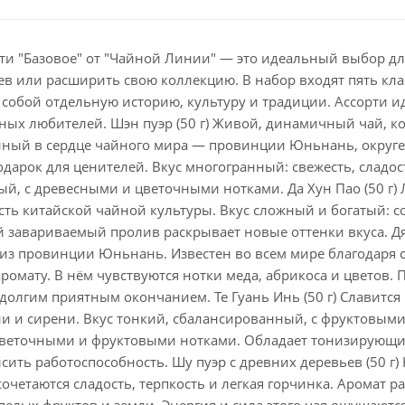
ти "Базовое" от "Чайной Линии" — это идеальный выбор для
ев или расширить свою коллекцию. В набор входят пять кла
 собой отдельную историю, культуру и традиции. Ассорти и
ых любителей. Шэн пуэр (50 г) Живой, динамичный чай, к
нный в сердце чайного мира — провинции Юньнань, округе
дарок для ценителей. Вкус многогранный: свежесть, сладос
, с древесными и цветочными нотками. Да Хун Пао (50 г) Л
асть китайской чайной культуры. Вкус сложный и богатый: с
 завариваемый пролив раскрывает новые оттенки вкуса. Дя
 из провинции Юньнань. Известен во всем мире благодаря
ромату. В нём чувствуются нотки меда, абрикоса и цветов. 
долгим приятным окончанием. Те Гуань Инь (50 г) Славитс
и и сирени. Вкус тонкий, сбалансированный, с фруктовыми
 цветочными и фруктовыми нотками. Обладает тонизирующи
ысить работоспособность. Шу пуэр с древних деревьев (50 
очетаются сладость, терпкость и легкая горчинка. Аромат р
пелых фруктов и земли. Энергия и сила этого чая ощущаютс