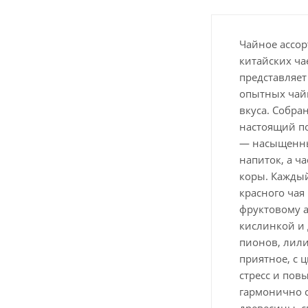
Чайное ассор
китайских ча
представляет
опытных чайн
вкуса. Собра
настоящий по
— насыщенный
напиток, а ч
коры. Каждый
красного чая
фруктовому а
кислинкой и 
пионов, лили
приятное, с
стресс и пов
гармонично с
древесины, с