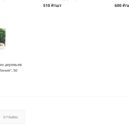
510
₽
/шт
600
₽
/
них деревьев
иния", 50
ОТЗЫВЫ