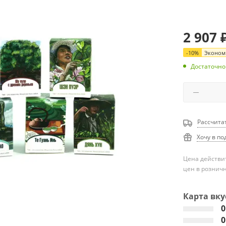
2 907
-
10
%
Эконом
Достаточно
Рассчита
Хочу в по
Цена действит
цен в рознич
Карта вку
0
0