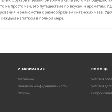
это не просто чай, это путешествие по вкусам и ароматам. И
ования и знакомства с разнообразием китайских чаев. Удо
 каждым напитком в полной мере.
ИНФОРМАЦИЯ
ПОМОЩЬ
Магазины
Условия опл
Политика конфиденциальности
Условия дост
Обзоры
Вопрос-отве