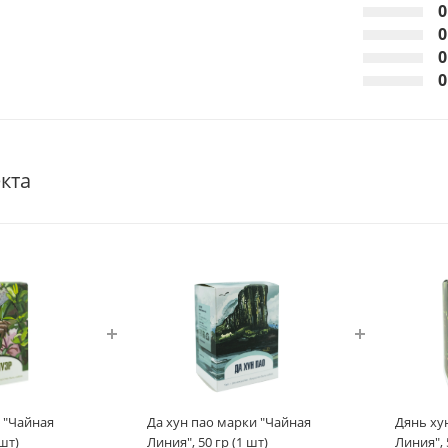
0
0
0
0
кта
 "Чайная
Да хун пао марки "Чайная
Дянь ху
 шт)
Линия", 50 гр (1 шт)
Линия", 