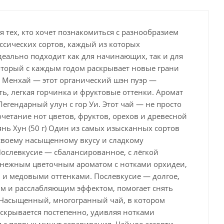
 тех, кто хочет познакомиться с разнообразием
ссических сортов, каждый из которых
деально подходит как для начинающих, так и для
оторый с каждым годом раскрывает новые грани
 Менхай — этот органический шэн пуэр —
ть, легкая горчинка и фруктовые оттенки. Аромат
егендарный улун с гор Уи. Этот чай — не просто
очетание нот цветов, фруктов, орехов и древесной
нь Хун (50 г) Один из самых изысканных сортов
 своему насыщенному вкусу и сладкому
Послевкусие — сбалансированное, с лёгкой
я нежным цветочным ароматом с нотками орхидеи,
 и медовыми оттенками. Послевкусие — долгое,
м и расслабляющим эффектом, помогает снять
г) Насыщенный, многогранный чай, в котором
аскрывается постепенно, удивляя нотками
я с первых минут заваривания. Чайное ассорти