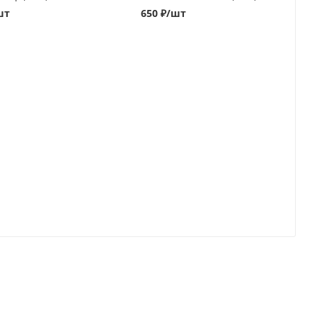
шт
650
₽
/шт