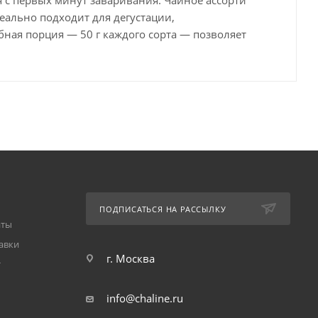
деально подходит для дегустации,
бная порция — 50 г каждого сорта — позволяет
ПОДПИСАТЬСЯ НА РАССЫЛКУ
аты
авки
г. Москва
т
info@chaline.ru