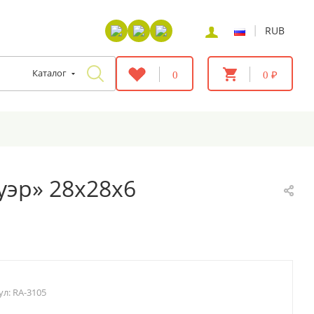
|
RUB
Каталог
0
0 ₽
уэр» 28х28х6
ул:
RA-3105