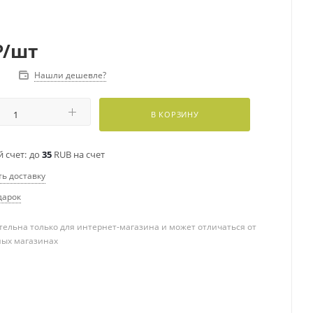
₽
/шт
Нашли дешевле?
В КОРЗИНУ
 счет:
до
35
RUB на счет
ть доставку
дарок
ельна только для интернет-магазина и может отличаться от
ных магазинах