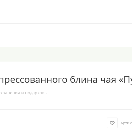
прессованного блина чая «П
 хранения и подарков
Артик