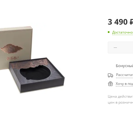
3 490
Достаточно
Бонусный
Рассчита
Хочу в по
Цена действит
цен в рознич