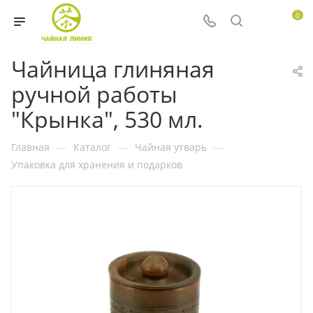
0
Чайница глиняная
ручной работы
"Крынка", 530 мл.
Главная
—
Каталог
—
Чайная утварь
—
Упаковка для хранения и подарков