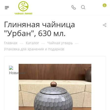
0
Глиняная чайница
"Урбан", 630 мл.
Главная
—
Каталог
—
Чайная утварь
—
Упаковка для хранения и подарков