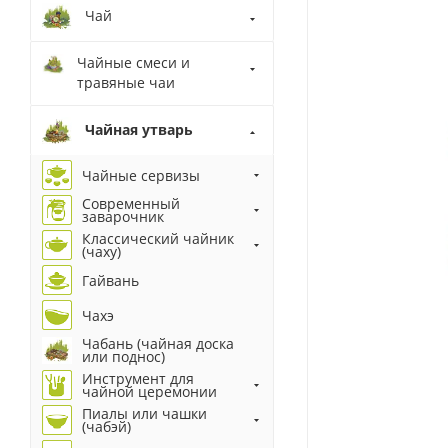
Чай
Чайные смеси и
травяные чаи
Чайная утварь
Чайные сервизы
Современный
заварочник
Классический чайник
(чаху)
Гайвань
Чахэ
Чабань (чайная доска
или поднос)
Инструмент для
чайной церемонии
Пиалы или чашки
(чабэй)