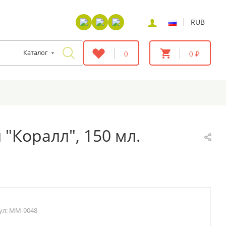
|
RUB
Каталог
0
0 ₽
"Коралл", 150 мл.
ул:
MM-9048