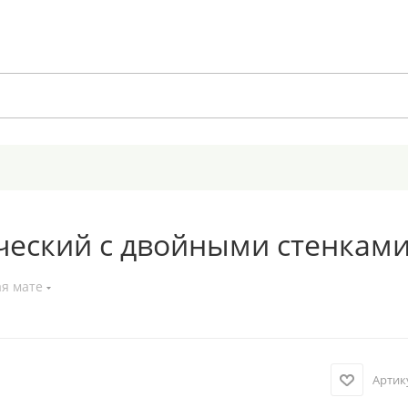
ческий с двойными стенками 
ая мате
Артик