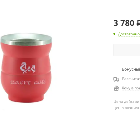
3 780
Достаточно
Бонусный
Рассчита
Хочу в по
Цена действит
цен в рознич