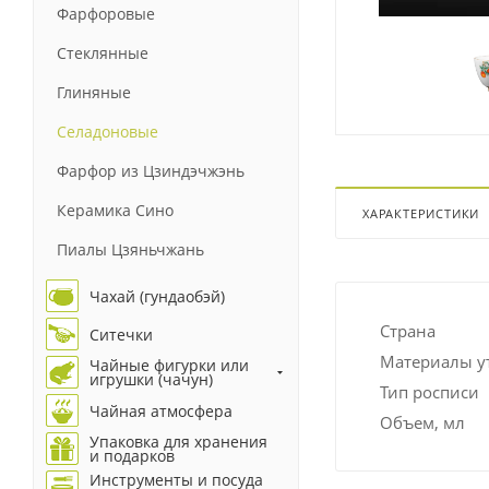
Фарфоровые
Стеклянные
Глиняные
Селадоновые
Фарфор из Цзиндэчжэнь
Керамика Сино
ХАРАКТЕРИСТИКИ
Пиалы Цзяньчжань
Чахай (гундаобэй)
Страна
Ситечки
Материалы у
Чайные фигурки или
игрушки (чачун)
Тип росписи
Чайная атмосфера
Объем, мл
Упаковка для хранения
и подарков
Инструменты и посуда