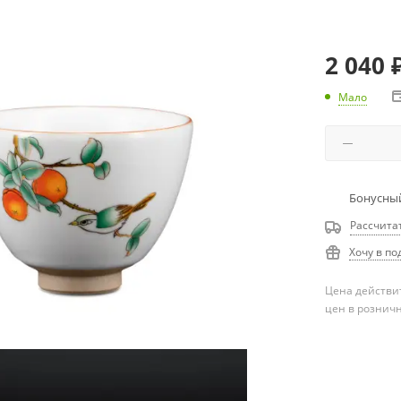
2 040
Мало
Бонусный
Рассчита
Хочу в по
Цена действит
цен в рознич