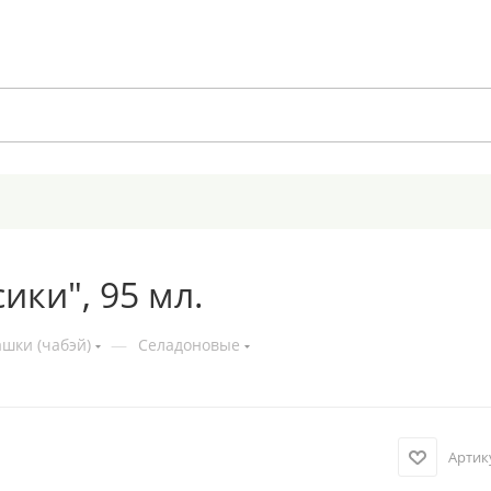
ики", 95 мл.
шки (чабэй)
—
Селадоновые
Артик