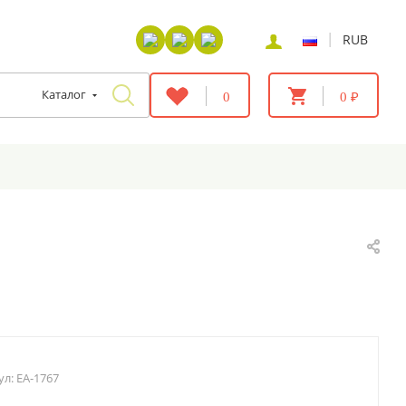
|
RUB
Каталог
0
0 ₽
ул:
EA-1767