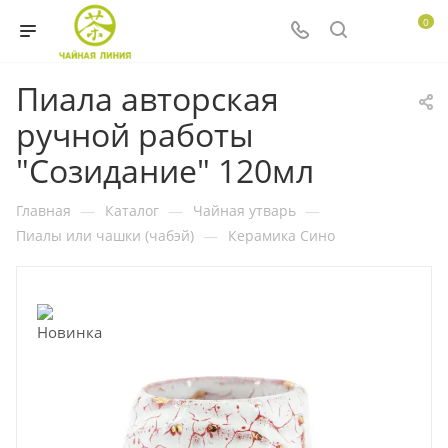
0
Пиала авторская
ручной работы
"Созидание" 120мл
Главная
—
Каталог
—
Чайная утварь
—
Пиалы или чашки (чабэй)
—
Керамика Сино