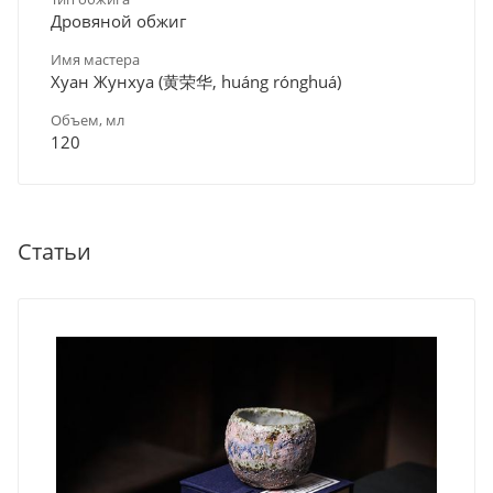
Дровяной обжиг
Имя мастера
Хуан Жунхуа (黄荣华, huáng rónghuá)
Объем, мл
120
Статьи