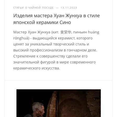
СТАТЬИ О ЧАЙНОЙ ПОСУДЕ
—
13.11.2023
Изделия мастера Хуан Жунхуа в стиле
японской керамики Сино
Мастер Хуан Жунхуа (кит. 黄荣华, пиньин huáng
rónghuá) - выдающийся керамист, которого
ценят за уникальный творческий стиль и
высокий профессионализм в гончарном деле.
Стремление к совершенству сделали его
значительной фигурой в мире современного
керамического искусства.