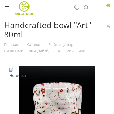
0
Handcrafted bowl "Art"
80ml
Главная
—
Каталог
—
Чайная утварь
—
Пиалы или чашки (чабэй)
—
Керамика Сино