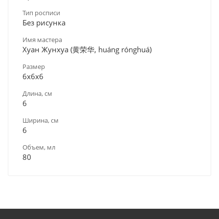
Тип росписи
Без рисунка
Имя мастера
Хуан Жунхуа (黄荣华, huáng rónghuá)
Размер
6х6х6
Длина, см
6
Ширина, см
6
Объем, мл
80