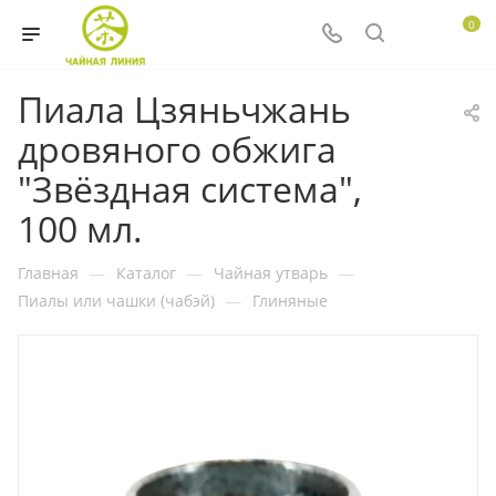
0
Пиала Цзяньчжань
дровяного обжига
"Звёздная система",
100 мл.
Главная
—
Каталог
—
Чайная утварь
—
Пиалы или чашки (чабэй)
—
Глиняные