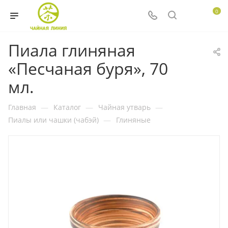
0
Пиала глиняная
«Песчаная буря», 70
мл.
Главная
—
Каталог
—
Чайная утварь
—
Пиалы или чашки (чабэй)
—
Глиняные