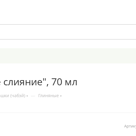
 слияние", 70 мл
шки (чабэй)
—
Глиняные
Артик