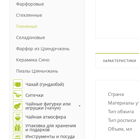
Фарфоровые
Стеклянные
Глиняные
Селадоновые
Фарфор из Цзиндэчжэнь
Керамика Сино
ХАРАКТЕРИСТИКИ
Пиалы Цзяньчжань
Чахай (гундаобэй)
Страна
Ситечки
Материалы у
Чайные фигурки или
игрушки (чачун)
Тип обжига
Чайная атмосфера
Тип росписи
Упаковка для хранения
Объем, мл
и подарков
Инструменты и посуда