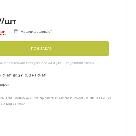
₽
/шт
Нашли дешевле?
чии
ПОД ЗАКАЗ
 обязательно свяжутся с вами и уточнят условия заказа
 счет:
до
27
RUB на счет
дарок
ельна только для интернет-магазина и может отличаться от
ных магазинах