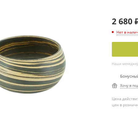
2 680
Нет в нали
Наши менеджеры
Бонусный
Хочу в по
Цена действит
цен в рознич