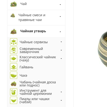
Чай
Чайные смеси и
травяные чаи
Чайная утварь
Чайные сервизы
Современный
заварочник
Классический чайник
(чаху)
Гайвань
Чахэ
Чабань (чайная доска
или поднос)
Инструмент для
чайной церемонии
Пиалы или чашки
(чабэй)