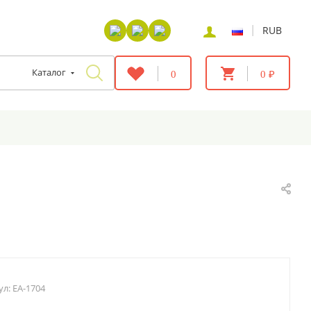
|
RUB
Каталог
0
0 ₽
ул:
EA-1704