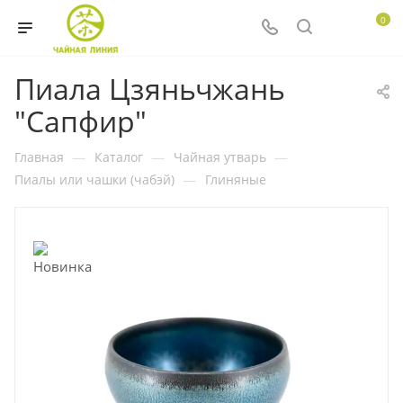
0
Пиала Цзяньчжань
"Сапфир"
Главная
—
Каталог
—
Чайная утварь
—
Пиалы или чашки (чабэй)
—
Глиняные