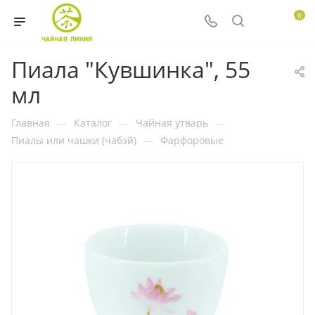
0
Пиала "Кувшинка", 55
мл
Главная
—
Каталог
—
Чайная утварь
—
Пиалы или чашки (чабэй)
—
Фарфоровые