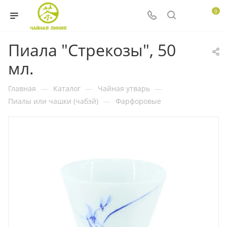
0
Пиала "Стрекозы", 50
мл.
Главная
—
Каталог
—
Чайная утварь
—
Пиалы или чашки (чабэй)
—
Фарфоровые