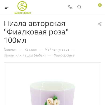
0
Пиала авторская
"Фиалковая роза"
100мл
Главная
—
Каталог
—
Чайная утварь
—
Пиалы или чашки (чабэй)
—
Фарфоровые