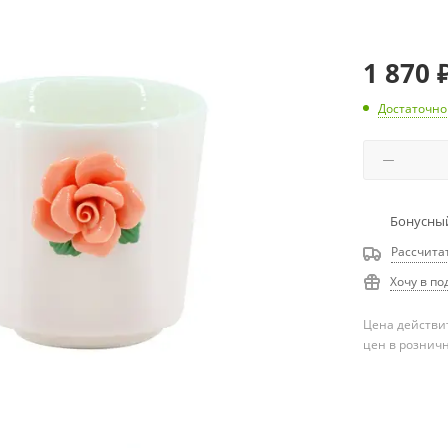
1 870
Достаточно
Бонусный
Рассчита
Хочу в по
Цена действит
цен в рознич