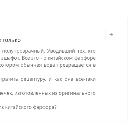
е только
 полупрозрачный. Уводивший тех, кто
 эшафот. Все это - о китайском фарфоре
в котором обычная вода превращается в
ратить рецептуру, и как она все-таки
шечек, изготовленных из оригинального
из китайского фарфора?