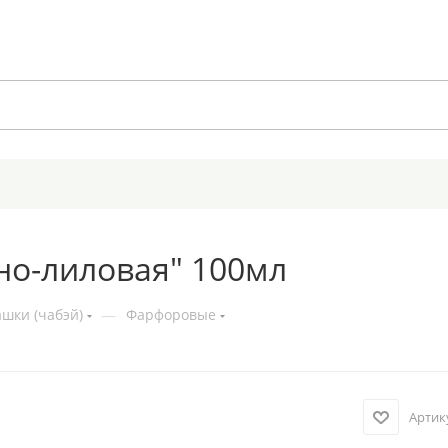
но-лиловая" 100мл
шки (чабэй)
—
Фарфоровые
Артик