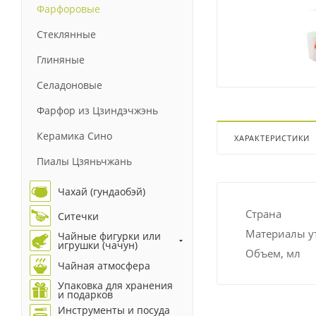
Фарфоровые
Стеклянные
Глиняные
Селадоновые
Фарфор из Цзиндэчжэнь
Керамика Сино
ХАРАКТЕРИСТИКИ
Пиалы Цзяньчжань
Чахай (гундаобэй)
Страна
Ситечки
Материалы у
Чайные фигурки или
игрушки (чачун)
Объем, мл
Чайная атмосфера
Упаковка для хранения
и подарков
Инструменты и посуда