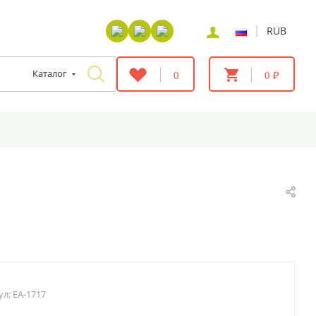
|
RUB
Каталог
0
0 ₽
ул:
EA-1717