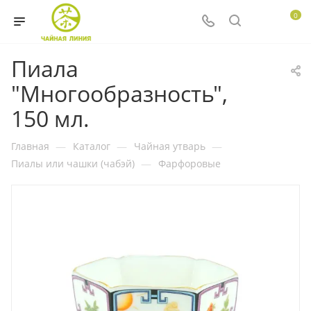
0
Пиала
"Многообразность",
150 мл.
Главная
—
Каталог
—
Чайная утварь
—
Пиалы или чашки (чабэй)
—
Фарфоровые