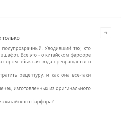
е только
 полупрозрачный. Уводивший тех, кто
 эшафот. Все это - о китайском фарфоре
в котором обычная вода превращается в
ратить рецептуру, и как она все-таки
шечек, изготовленных из оригинального
из китайского фарфора?