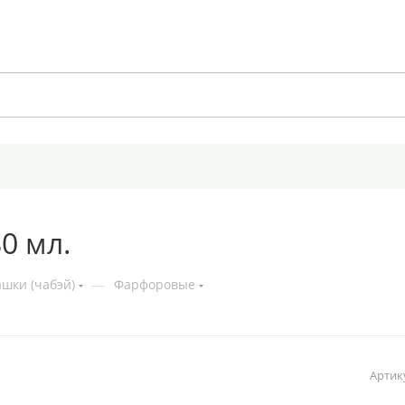
0 мл.
шки (чабэй)
—
Фарфоровые
Артик