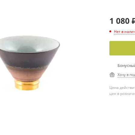
1 080
Нет в нали
Бонусный
Хочу в по
Цена действит
цен в рознич