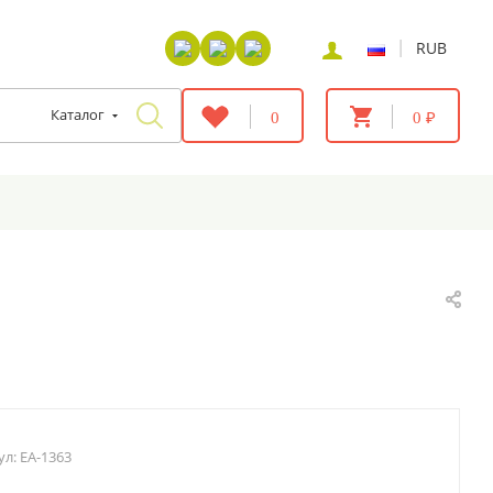
|
RUB
Каталог
0
0 ₽
ул:
EA-1363