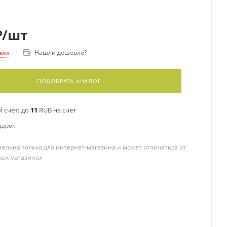
₽
/шт
Нашли дешевле?
чии
ПОДОБРАТЬ АНАЛОГ
 счет:
до
11
RUB на счет
дарок
ельна только для интернет-магазина и может отличаться от
ных магазинах