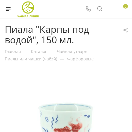
0
Пиала "Карпы под
водой", 150 мл.
Главная
—
Каталог
—
Чайная утварь
—
Пиалы или чашки (чабэй)
—
Фарфоровые