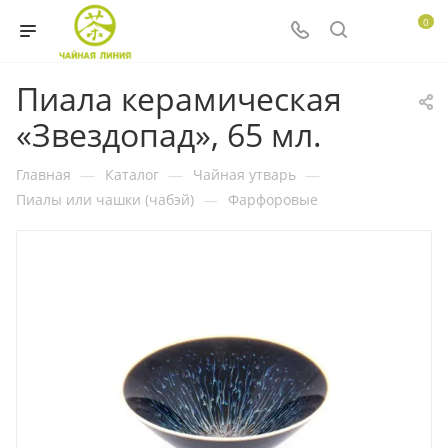
0
Пиала керамическая
«Звездопад», 65 мл.
Главная
—
Каталог
—
Чайная утварь
—
Пиалы или чашки (чабэй)
—
Фарфоровые