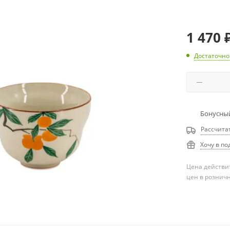
1 470
Достаточно
Бонусный
Рассчита
Хочу в по
Цена действит
цен в рознич