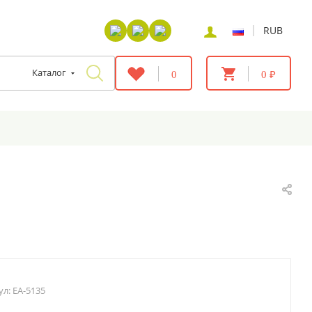
|
RUB
Каталог
0
0 ₽
ул:
EA-5135