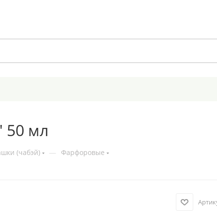
 50 мл
шки (чабэй)
—
Фарфоровые
Артик