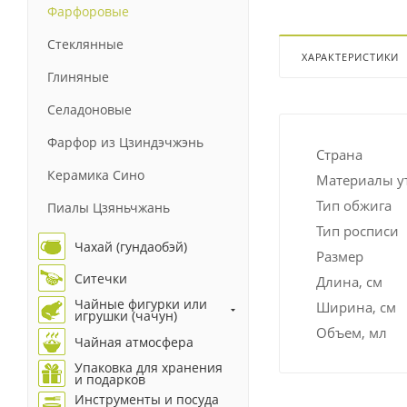
Фарфоровые
Стеклянные
ХАРАКТЕРИСТИКИ
Глиняные
Селадоновые
Фарфор из Цзиндэчжэнь
Страна
Керамика Сино
Материалы у
Тип обжига
Пиалы Цзяньчжань
Тип росписи
Чахай (гундаобэй)
Размер
Ситечки
Длина, см
Чайные фигурки или
Ширина, см
игрушки (чачун)
Объем, мл
Чайная атмосфера
Упаковка для хранения
и подарков
Инструменты и посуда