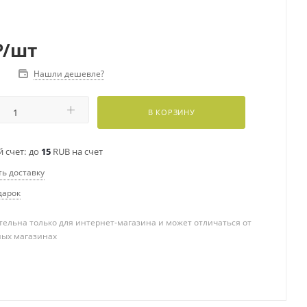
₽
/шт
Нашли дешевле?
В КОРЗИНУ
 счет:
до
15
RUB на счет
ть доставку
дарок
ельна только для интернет-магазина и может отличаться от
ных магазинах