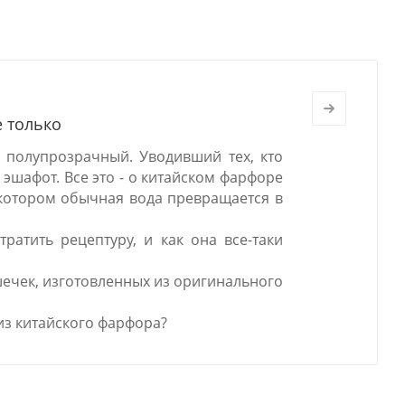
е только
 полупрозрачный. Уводивший тех, кто
 эшафот. Все это - о китайском фарфоре
в котором обычная вода превращается в
ратить рецептуру, и как она все-таки
шечек, изготовленных из оригинального
из китайского фарфора?