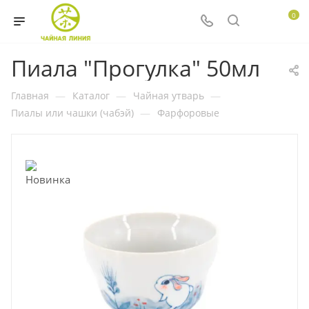
0
Пиала "Прогулка" 50мл
Главная
—
Каталог
—
Чайная утварь
—
Пиалы или чашки (чабэй)
—
Фарфоровые