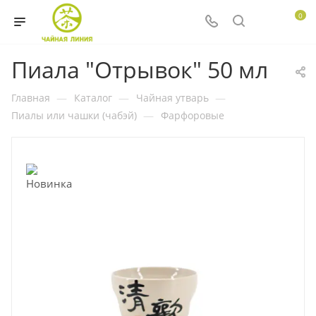
0
Пиала "Отрывок" 50 мл
Главная
—
Каталог
—
Чайная утварь
—
Пиалы или чашки (чабэй)
—
Фарфоровые