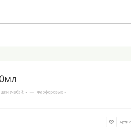
50мл
шки (чабэй)
—
Фарфоровые
Артик