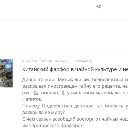
50
СТАТЬИ О ЧАЙНОЙ ПОСУДЕ
—
14.03.2018
Китайский фарфор в чайной культуре и н
Дивно тонкий. Музыкальный. Белоснежный и
раскрывал иностранцам тайну его рецепта, на
(кит. 瓷, пиньин cí), уникальном материале, 
Напиток.
Почему Поднебесная держава так боялась ут
раскрыла ее миру?
С чем связан всеобщий восторг от чайных ча
императорского фарфора?