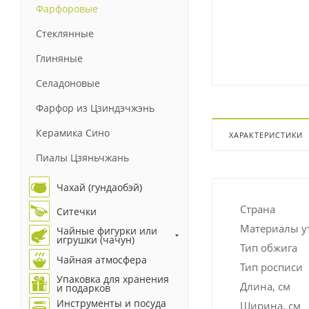
Фарфоровые
Стеклянные
Глиняные
Селадоновые
Фарфор из Цзиндэчжэнь
Керамика Сино
ХАРАКТЕРИСТИКИ
Пиалы Цзяньчжань
Чахай (гундаобэй)
Страна
Ситечки
Материалы у
Чайные фигурки или
игрушки (чачун)
Тип обжига
Чайная атмосфера
Тип росписи
Упаковка для хранения
Длина, см
и подарков
Инструменты и посуда
Ширина, см