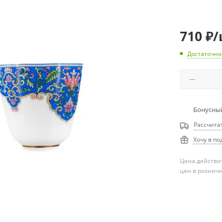
710
₽
/
Достаточно
Бонусный
Рассчита
Хочу в по
Цена действит
цен в рознич