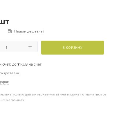
шт
Нашли дешевле?
В КОРЗИНУ
 счет:
до
7
RUB на счет
ть доставку
дарок
ельна только для интернет-магазина и может отличаться от
ных магазинах