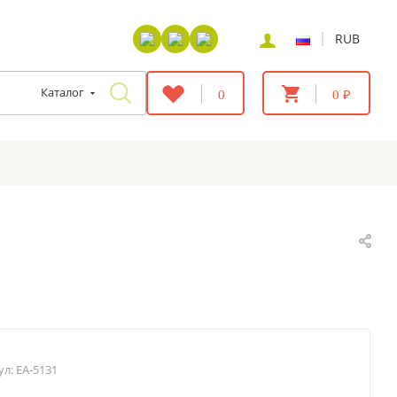
|
RUB
Каталог
0
0 ₽
ул:
EA-5131