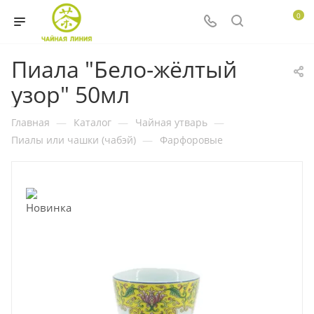
0
Пиала "Бело-жёлтый
узор" 50мл
Главная
—
Каталог
—
Чайная утварь
—
Пиалы или чашки (чабэй)
—
Фарфоровые