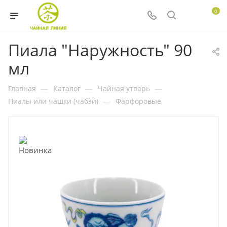
0
Пиала "Наружность" 90
мл
Главная
—
Каталог
—
Чайная утварь
—
Пиалы или чашки (чабэй)
—
Фарфоровые