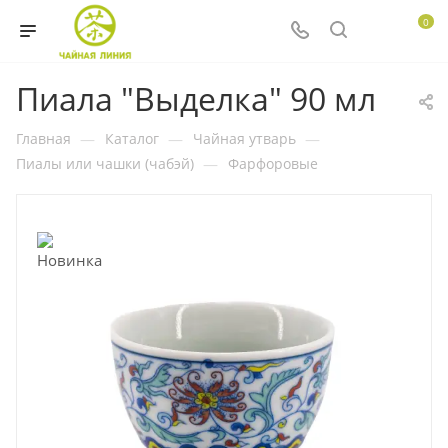
0
Пиала "Выделка" 90 мл
Главная
—
Каталог
—
Чайная утварь
—
Пиалы или чашки (чабэй)
—
Фарфоровые